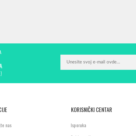
A
A
!
IJE
KORISNIČKI CENTAR
jte nas
Isporuka