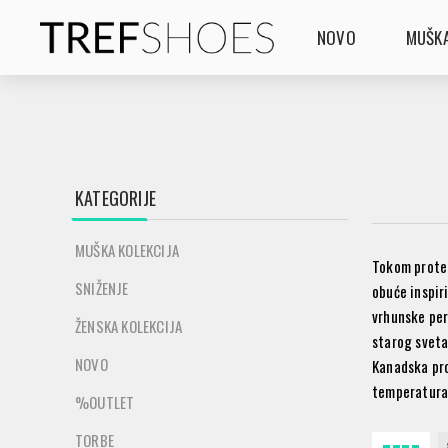
NOVO
MUŠKA
KATEGORIJE
MUŠKA KOLEKCIJA
Tokom prote
SNIŽENJE
obuće inspir
vrhunske per
ŽENSKA KOLEKCIJA
starog sveta
NOVO
Kanadska pro
temperatura
%OUTLET
TORBE