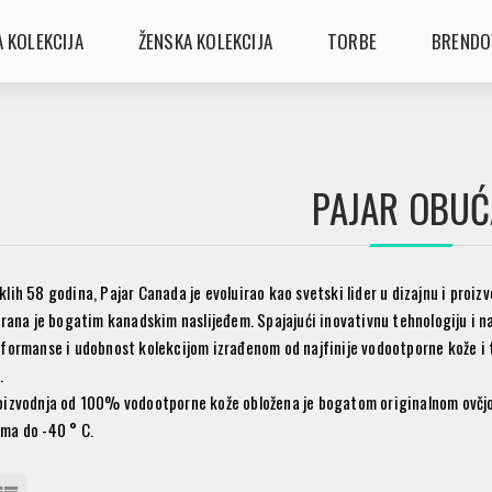
 KOLEKCIJA
ŽENSKA KOLEKCIJA
TORBE
BRENDO
PAJAR OBUĆ
klih 58 godina,
Pajar Canada
je evoluirao kao svetski lider u dizajnu i proi
irana je bogatim kanadskim naslijeđem. Spajajući inovativnu tehnologiju i n
formanse i udobnost kolekcijom izrađenom od najfinije vodootporne kože i 
.
izvodnja od 100% vodootporne kože obložena je bogatom originalnom ovčjom
ma do -40 ° C.