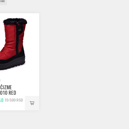
 ČIZME
A010 RED
SD
19.500 RSD