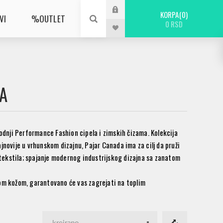
KORPA
0
VI
%OUTLET
0 RSD
A
zvodnji Performance Fashion cipela i
zimskih čizama
. Kolekcija
ajnovije u vrhunskom dizajnu, Pajar Canada ima za cilj da pruži
tekstila; spajanje modernog industrijskog dizajna sa zanatom
 kožom, garantovano će vas zagrejati na toplim