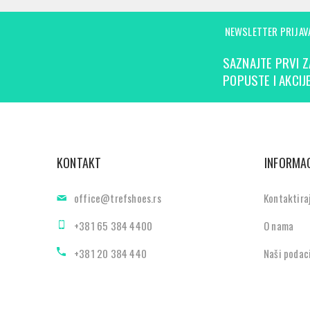
NEWSLETTER PRIJAV
SAZNAJTE PRVI Z
POPUSTE I AKCIJE
KONTAKT
INFORMAC
office@trefshoes.rs
Kontaktira
+381 65 384 4400
O nama
+381 20 384 440
Naši podac