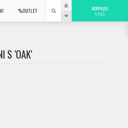
KORPA
0
VI
%OUTLET
0 RSD
 S 'OAK'