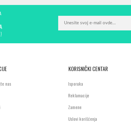
A
A
!
IJE
KORISNIČKI CENTAR
jte nas
Isporuka
Reklamacije
i
Zamene
Uslovi korišćenja