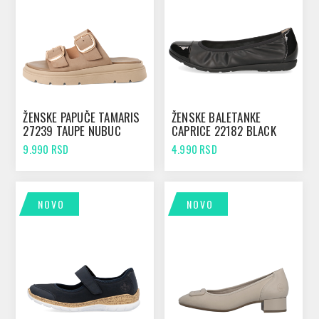
ŽENSKE PAPUČE TAMARIS
ŽENSKE BALETANKE
27239 TAUPE NUBUC
CAPRICE 22182 BLACK
COMB
9.990 RSD
4.990 RSD
NOVO
NOVO