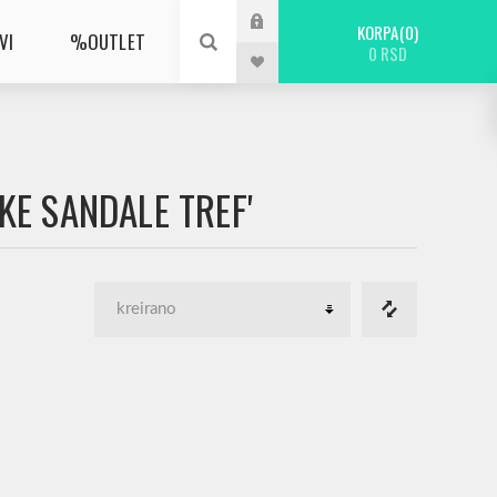
KORPA
0
VI
%OUTLET
0 RSD
KE SANDALE TREF'