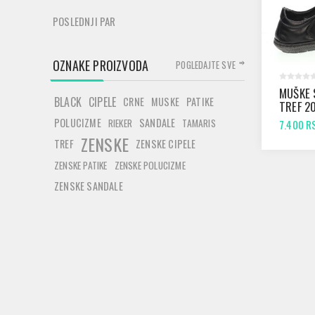
POSLEDNJI PAR
OZNAKE PROIZVODA
POGLEDAJTE SVE
MUŠKE 
BLACK
CIPELE
CRNE
MUSKE
PATIKE
TREF 2
POLUCIZME
SANDALE
RIEKER
TAMARIS
7.400 R
ZENSKE
TREF
ZENSKE CIPELE
ZENSKE PATIKE
ZENSKE POLUCIZME
ZENSKE SANDALE