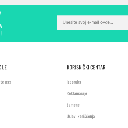
A
A
!
IJE
KORISNIČKI CENTAR
jte nas
Isporuka
Reklamacije
i
Zamene
Uslovi korišćenja