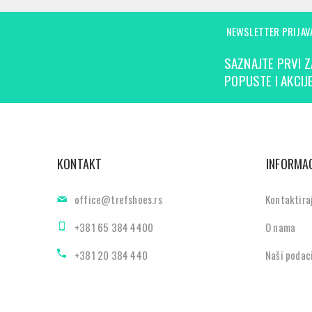
NEWSLETTER PRIJAV
SAZNAJTE PRVI Z
POPUSTE I AKCIJE
KONTAKT
INFORMAC
office@trefshoes.rs
Kontaktira
+381 65 384 4400
O nama
+381 20 384 440
Naši podac