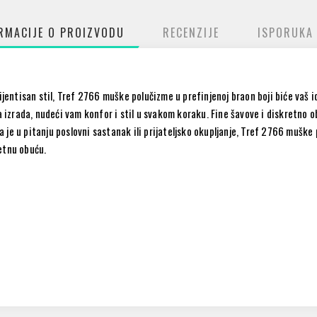
RMACIJE O PROIZVODU
RECENZIJE
ISPORUKA
ijentisan stil, Tref 2766 muške polučizme u prefinjenoj braon boji biće vaš 
a izrada, nudeći vam konfor i stil u svakom koraku. Fine šavove i diskretno o
 da je u pitanju poslovni sastanak ili prijateljsko okupljanje, Tref 2766 mušk
etnu obuću.