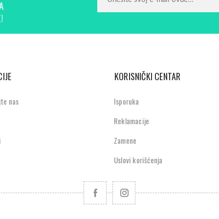
A
!
IJE
KORISNIČKI CENTAR
jte nas
Isporuka
Reklamacije
i
Zamene
Uslovi korišćenja