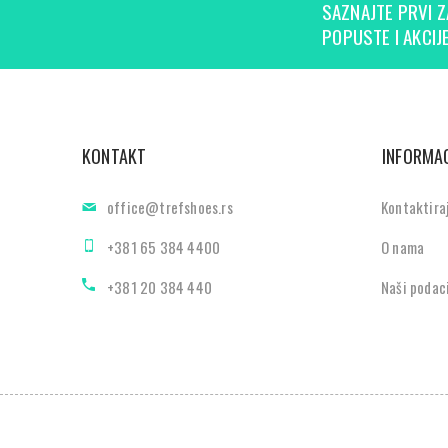
SAZNAJTE PRVI Z
POPUSTE I AKCIJE
KONTAKT
INFORMAC
office@trefshoes.rs
Kontaktira
+381 65 384 4400
O nama
+381 20 384 440
Naši podac