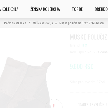
 KOLEKCIJA
ŽENSKA KOLEKCIJA
TORBE
BRENDO
Početna stranica
/
Muška kolekcija
/
Muške polučizme Tref 2766 braon
MUŠKE POLUČIZ
Tref
Brend:
Rok isporuke:
2-3 dana
9.600 RSD
Šifra proizvoda: 2766
ODABERITE VELIČINU