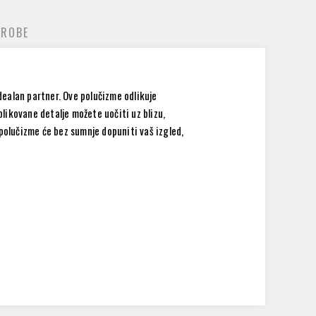
 ROBE
idealan partner. Ove polučizme odlikuje
blikovane detalje možete uočiti uz blizu,
e polučizme će bez sumnje dopuniti vaš izgled,