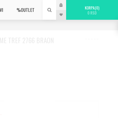
KORPA
0
VI
%OUTLET
0 RSD
ME TREF 2766 BRAON
*