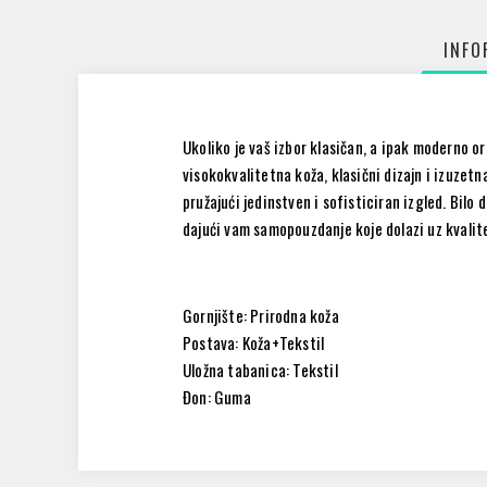
INFO
Ukoliko je vaš izbor klasičan, a ipak moderno or
visokokvalitetna koža, klasični dizajn i izuzetn
pružajući jedinstven i sofisticiran izgled. Bilo
dajući vam samopouzdanje koje dolazi uz kvalit
Gornjište: Prirodna koža
Postava: Koža+Tekstil
Uložna tabanica: Tekstil
Đon: Guma