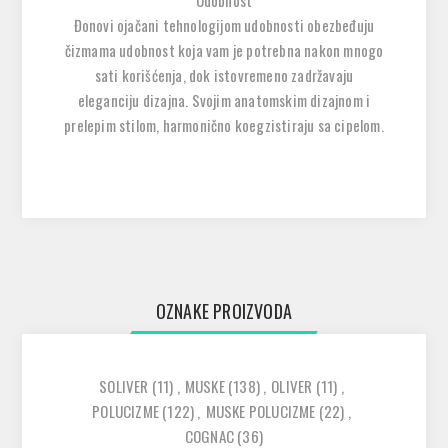
Udobnost
Đonovi ojačani tehnologijom udobnosti obezbeđuju
čizmama udobnost koja vam je potrebna nakon mnogo
sati korišćenja, dok istovremeno zadržavaju
eleganciju dizajna. Svojim anatomskim dizajnom i
prelepim stilom, harmonično koegzistiraju sa cipelom.
OZNAKE PROIZVODA
SOLIVER
(11)
,
MUSKE
(138)
,
OLIVER
(11)
,
POLUCIZME
(122)
,
MUSKE POLUCIZME
(22)
,
COGNAC
(36)