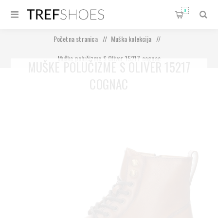
0
Početna stranica
/
Muška kolekcija
/
Muške polučizme S Oliver 15217 cognac
MUŠKE POLUČIZME S OLIVER 15217
COGNAC