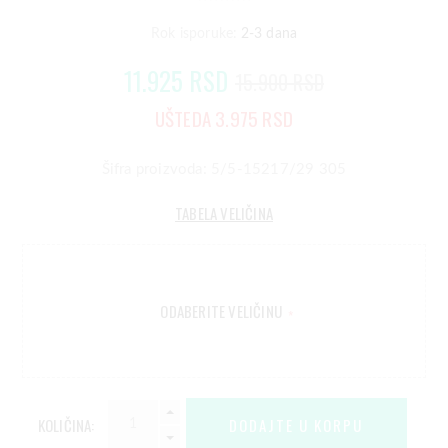
Rok isporuke:
2-3 dana
11.925 RSD
15.900 RSD
UŠTEDA 3.975 RSD
Šifra proizvoda: 5/5-15217/29 305
TABELA VELIČINA
ODABERITE VELIČINU
*
KOLIČINA: