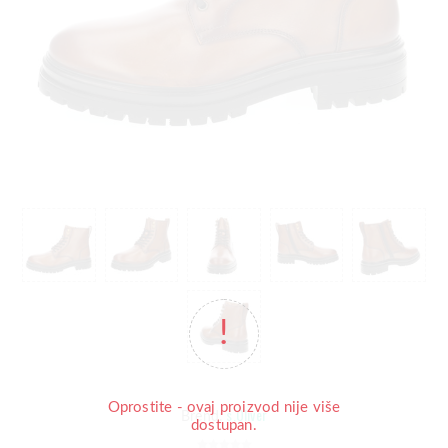
Oprostite - ovaj proizvod nije više
s.Oliver
Brend:
dostupan.