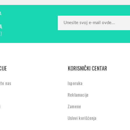
A
A
!
IJE
KORISNIČKI CENTAR
jte nas
Isporuka
Reklamacije
i
Zamene
Uslovi korišćenja