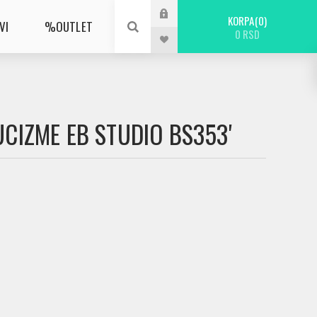
KORPA
0
VI
%OUTLET
0 RSD
UCIZME EB STUDIO BS353'