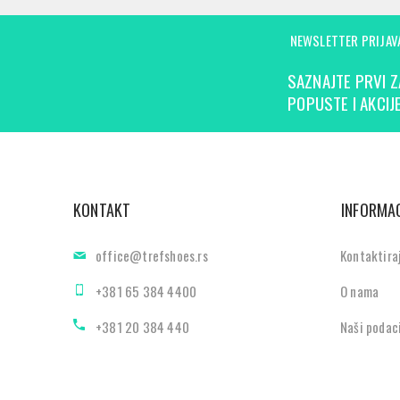
NEWSLETTER PRIJAV
SAZNAJTE PRVI Z
POPUSTE I AKCIJE
KONTAKT
INFORMAC
office@trefshoes.rs
Kontaktira
+381 65 384 4400
O nama
+381 20 384 440
Naši podac