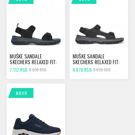
MUŠKE SANDALE
MUŠKE SANDALE
SKECHERS RELAXED FIT:
SKECHERS RELAXED FIT:
TRESMEN - RYER BLACK
TRESMEN - GARO BLACK
7.112 RSD
6.670 RSD
8.890 RSD
8.890 RSD
NOVO