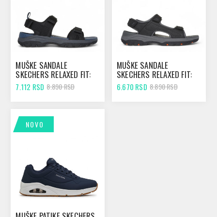
MUŠKE SANDALE
MUŠKE SANDALE
SKECHERS RELAXED FIT:
SKECHERS RELAXED FIT:
TRESMEN - RYER BLACK
TRESMEN - GARO BLACK
7.112 RSD
6.670 RSD
8.890 RSD
8.890 RSD
NOVO
MUŠKE PATIKE SKECHERS