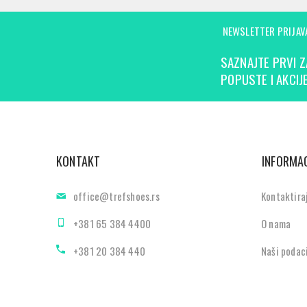
NEWSLETTER PRIJAV
SAZNAJTE PRVI Z
POPUSTE I AKCIJE
KONTAKT
INFORMAC
office@trefshoes.rs
Kontaktira
+381 65 384 4400
O nama
+381 20 384 440
Naši podac