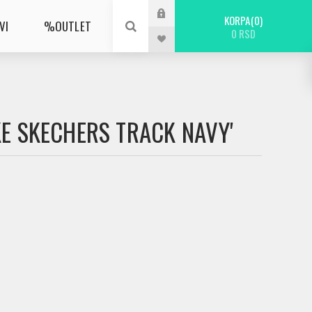
KORPA
0
VI
%OUTLET
0 RSD
KE SKECHERS TRACK NAVY'