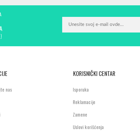
A
A
!
IJE
KORISNIČKI CENTAR
jte nas
Isporuka
Reklamacije
i
Zamene
Uslovi korišćenja