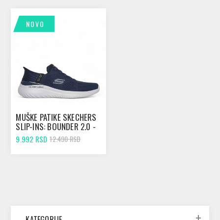
NOVO
MUŠKE PATIKE SKECHERS
SLIP-INS: BOUNDER 2.0 -
EMERGED NAVY
9.992 RSD
12.490 RSD
KATEGORIJE