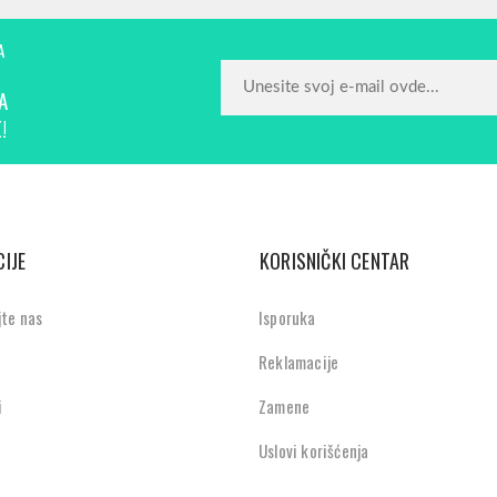
A
A
!
IJE
KORISNIČKI CENTAR
jte nas
Isporuka
Reklamacije
i
Zamene
Uslovi korišćenja