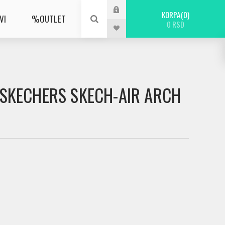
KORPA
0
VI
%OUTLET
0 RSD
E SKECHERS SKECH-AIR ARCH