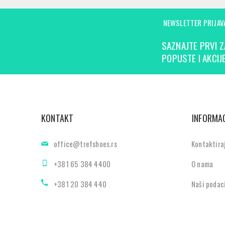
NEWSLETTER PRIJAV
SAZNAJTE PRVI Z
POPUSTE I AKCIJE
KONTAKT
INFORMAC
office@trefshoes.rs
Kontaktira
+381 65 384 4400
O nama
+381 20 384 440
Naši podac