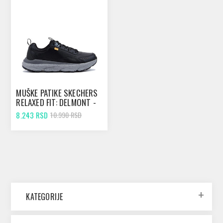
MUŠKE PATIKE SKECHERS
RELAXED FIT: DELMONT -
SPARDO BLACK
8.243 RSD
10.990 RSD
KATEGORIJE