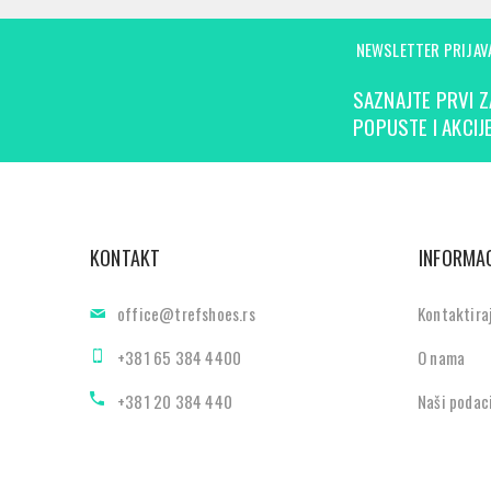
NEWSLETTER PRIJAV
SAZNAJTE PRVI Z
POPUSTE I AKCIJE
KONTAKT
INFORMAC
office@trefshoes.rs
Kontaktira
+381 65 384 4400
O nama
+381 20 384 440
Naši podac