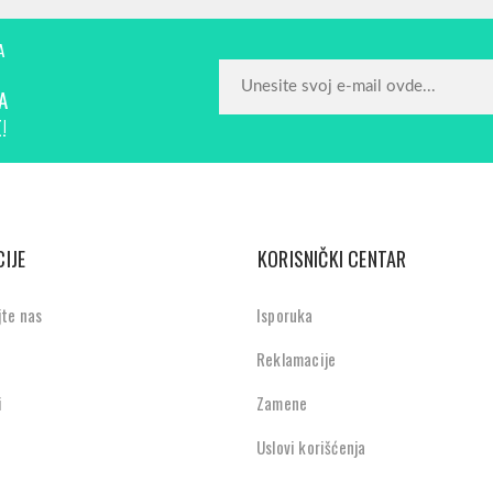
A
A
!
IJE
KORISNIČKI CENTAR
jte nas
Isporuka
Reklamacije
i
Zamene
Uslovi korišćenja