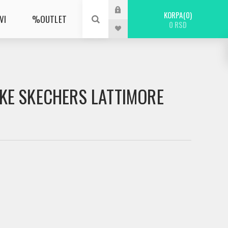
KORPA
0
VI
%OUTLET
0 RSD
IKE SKECHERS LATTIMORE