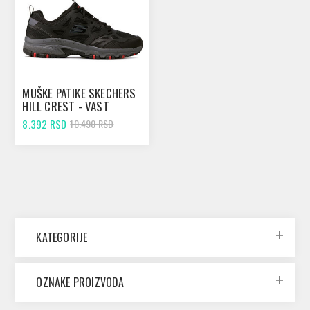
MUŠKE PATIKE SKECHERS
HILL CREST - VAST
ADVENTURE BLACK
8.392 RSD
10.490 RSD
KATEGORIJE
OZNAKE PROIZVODA