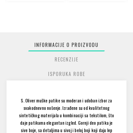
INFORMACIJE O PROIZVODU
RECENZIJE
ISPORUKA ROBE
S. Oliver muške patike su moderan i udoban izbor za
svakodnevno nošenje. Izrađene su od kvalitetnog
sintetičkog materijala u kombinaciji sa tekstilom, što
daje patikama elegantan izgled. Gornji deo patika je
sive boje, sa detaljima u sivoj i beloj boji koji daju lep