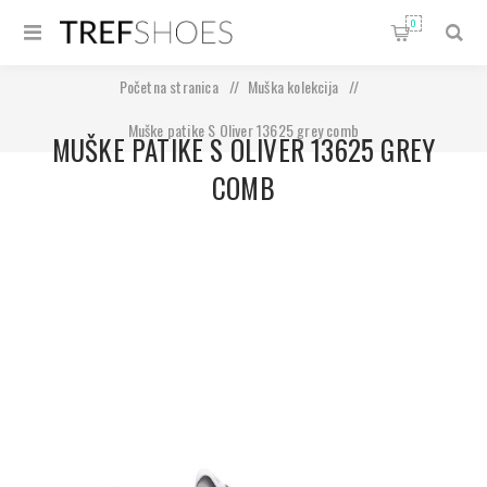
0
Početna stranica
/
Muška kolekcija
/
Muške patike S Oliver 13625 grey comb
MUŠKE PATIKE S OLIVER 13625 GREY
COMB