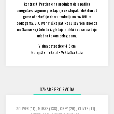
kontrast. Pertlanje na prednjem delu patika
omogućava sigurno pristajanje uz stopalo, dok đon od
gume obezbeđuje dobru trakciju na različitim
podlogama. S. Oliver muške patike su savršen izbor za
muškarce koji žele da izgledaju stilski i da se osećaju
udobno tokom celog dana.
Visina potpetice: 4,5 cm
Gornjište: Tekstil + Veštačka koža
OZNAKE PROIZVODA
SOLIVER
(11)
,
MUSKE
(138)
,
GREY
(29)
,
OLIVER
(11)
,