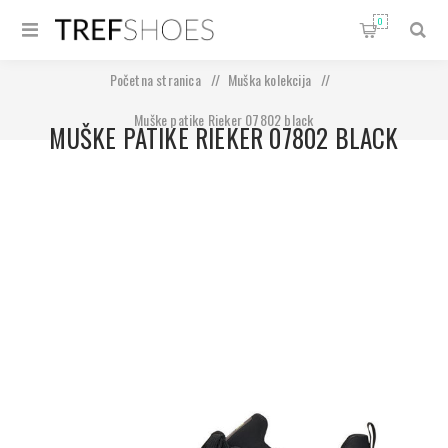
0
Početna stranica
/
Muška kolekcija
/
Muške patike Rieker 07802 black
MUŠKE PATIKE RIEKER 07802 BLACK