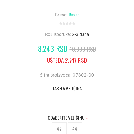
Rieker
Brend:
Rok isporuke:
2-3 dana
8.243 RSD
10.990 RSD
UŠTEDA 2.747 RSD
Šifra proizvoda: 07802-00
TABELA VELIČINA
ODABERITE VELIČINU
*
42
44