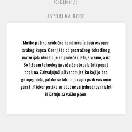
RECENZIJE
ISPORUKA ROBE
Muške patike neobične kombinacije boja osvojiće
svakog kupca. Gornjište od prozračnog tekstilnog
materijala idealno je za proleće i letnje vreme, a uz
SoftFoam tehnologiju vaša će stopala biti poput
popluna. Zahvaljujući ušivenom jeziku koji je deo
gornjeg dela, patike se lako obuvaju i jezik vas neće
gurati. Rieker patike su udobne za jednodnevni izlet
ili šetnju sa vašim psom.