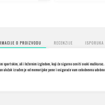
RMACIJE O PROIZVODU
RECENZIJE
ISPORUKA
m sportskim, ali i ležernim izgledom, koji će sigurno ceniti svaki muškarac
oban uložak izrađen je od memorijske pene i osiguraće vam celodnevnu udobn