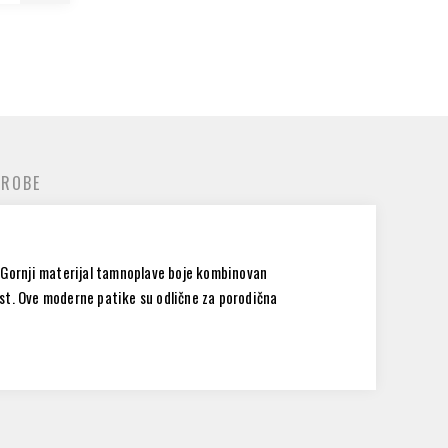
 ROBE
. Gornji materijal tamnoplave boje kombinovan
ost. Ove moderne patike su odlične za porodična