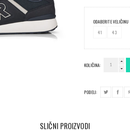
ODABERITE VELIČINU
41
43
KOLIČINA:
PODELI:
SLIČNI PROIZVODI