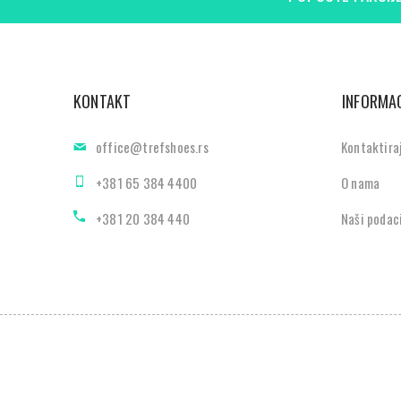
KONTAKT
INFORMAC
office@trefshoes.rs
Kontaktira
+381 65 384 4400
O nama
+381 20 384 440
Naši podac