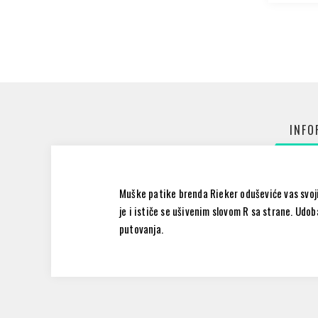
INFO
Muške patike brenda Rieker oduševiće vas svoji
je i ističe se ušivenim slovom R sa strane. Ud
putovanja.