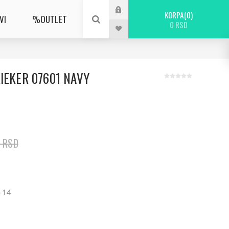
KORPA
0
VI
%OUTLET
0 RSD
IEKER 07601 NAVY
0 RSD
1-14