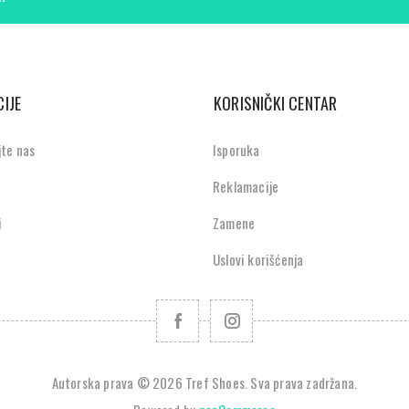
IJE
KORISNIČKI CENTAR
jte nas
Isporuka
Reklamacije
i
Zamene
Uslovi korišćenja
Autorska prava © 2026 Tref Shoes. Sva prava zadržana.