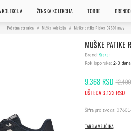
 KOLEKCIJA
ŽENSKA KOLEKCIJA
TORBE
BRENDO
Početna stranica
/
Muška kolekcija
/
Muške patike Rieker 07601 navy
MUŠKE PATIKE R
Rieker
Brend:
Rok isporuke:
2-3 dana
9.368 RSD
12.49
UŠTEDA 3.122 RSD
Šifra proizvoda: 0760
TABELA VELIČINA