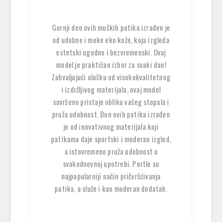
Gornji deo ovih muških patika izrađen je
od udobne i meke eko kože, koja izgleda
estetski ugodno i bezvremenski. Ovaj
model je praktičan izbor za svaki dan!
Zahvaljujući ulošku od visokokvalitetnog
i izdržljivog materijala, ovaj model
savršeno pristaje obliku vašeg stopala i
pruža udobnost. Đon ovih patika izrađen
je od inovativnog materijala koji
patikama daje sportski i moderan izgled,
a istovremeno pruža udobnost u
svakodnevnoj upotrebi. Pertle su
najpopularniji način pričvršćivanja
patika, a služe i kao moderan dodatak.