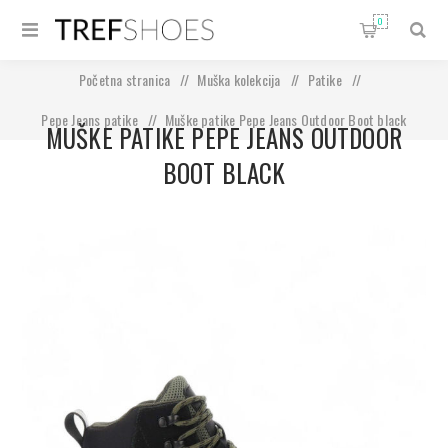
0
Početna stranica
/
Muška kolekcija
/
Patike
/
Pepe Jeans patike
/
Muške patike Pepe Jeans Outdoor Boot black
MUŠKE PATIKE PEPE JEANS OUTDOOR
BOOT BLACK