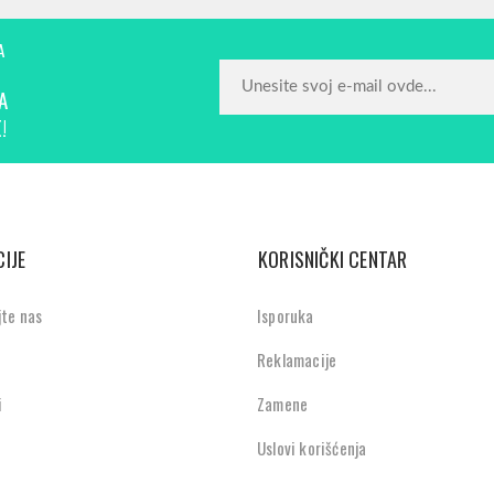
A
A
!
IJE
KORISNIČKI CENTAR
jte nas
Isporuka
Reklamacije
i
Zamene
Uslovi korišćenja