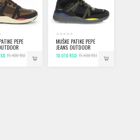
PATIKE PEPE
MUŠKE PATIKE PEPE
 OUTDOOR
JEANS OUTDOOR
BROWN
BOOT BLACK
RSD
10.010 RSD
15.400 RSD
15.400 RSD