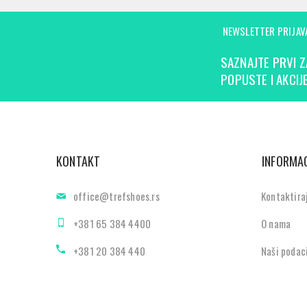
NEWSLETTER PRIJAV
SAZNAJTE PRVI Z
POPUSTE I AKCIJE
KONTAKT
INFORMAC
office@trefshoes.rs
Kontaktira
+381 65 384 4400
O nama
+381 20 384 440
Naši podac