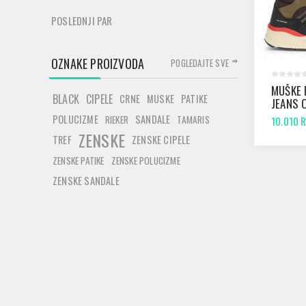
POSLEDNJI PAR
OZNAKE PROIZVODA
POGLEDAJTE SVE
MUŠKE 
BLACK
CIPELE
CRNE
MUSKE
PATIKE
JEANS
BOOT 
POLUCIZME
SANDALE
RIEKER
TAMARIS
10.010 
ZENSKE
TREF
ZENSKE CIPELE
ZENSKE PATIKE
ZENSKE POLUCIZME
ZENSKE SANDALE