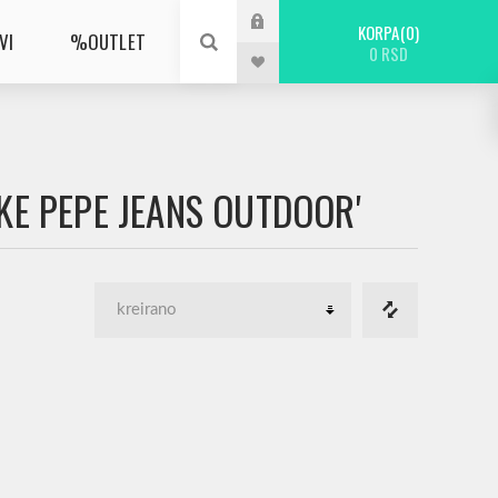
KORPA
0
VI
%OUTLET
0 RSD
KE PEPE JEANS OUTDOOR'