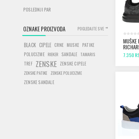
POSLEDNJI PAR
OZNAKE PROIZVODA
POGLEDAJTE SVE
MUŠKE 
BLACK
CIPELE
CRNE
MUSKE
PATIKE
RICHAR
BLACK
POLUCIZME
SANDALE
RIEKER
TAMARIS
7.350 R
ZENSKE
TREF
ZENSKE CIPELE
ZENSKE PATIKE
ZENSKE POLUCIZME
ZENSKE SANDALE