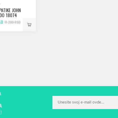
PATIKE JOHN
DO 18074
SD
11.200 RSD
A
A
!