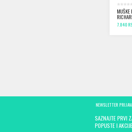
MUŠKE 
RICHAR
BLACK
7.840 R
NEWSLETTER PRIJAV
SAZNAJTE PRVI Z
POPUSTE I AKCIJE