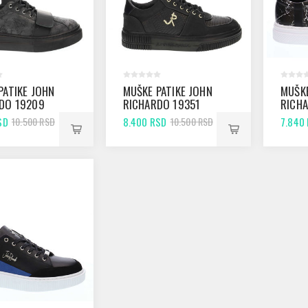
PATIKE JOHN
MUŠKE PATIKE JOHN
MUŠKE
DO 19209
RICHARDO 19351
RICH
BLACK
BLAC
SD
8.400 RSD
7.840
10.500 RSD
10.500 RSD