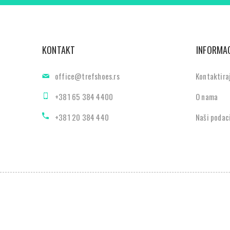
KONTAKT
INFORMAC
office@trefshoes.rs
Kontaktira
+381 65 384 4400
O nama
+381 20 384 440
Naši podac