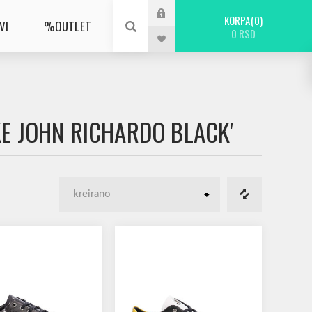
KORPA
0
VI
%OUTLET
0 RSD
KE JOHN RICHARDO BLACK'