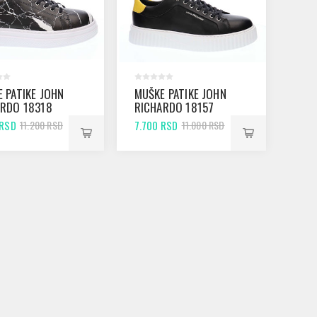
 PATIKE JOHN
MUŠKE PATIKE JOHN
ARDO 18318
RICHARDO 18157
K
BLACK
 RSD
7.700 RSD
11.200 RSD
11.000 RSD