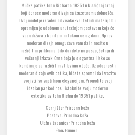
Muške patike John Richardo 19351 u klasičnoj crnoj
boji donose moderan dizajn sa izuzetnom udobnošću.
Ovaj model je izrađen od visokokvalitetnih materijala i
opremljen je udobnom unutrašnjom postavom koja će
vas održavati komfornim tokom celog dana. Njihov
moderan dizajn omogućava vam da ih nosite u
različitim prilikama, bilo da idete na posao, šetnju ili
večernji izlazak. Crna boja je elegantna i lako se
kombinuje sa različitim stilovima odeće. Uz udobnost i
moderan dizajn ovih patika, bićete spremni da izrazite
svoj stil sa suptilnom elegancijom. Pronađite svoj
idealan par kod nas i istaknite svoju modernu
estetiku uz John Richardo 19351 patike.
Gornjište: Prirodna koža
Postava: Prirodna koža
Uložna tabanica: Prirodna koža
Đon: Gumeni