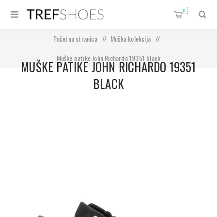
0
Početna stranica
/
Muška kolekcija
/
Muške patike John Richardo 19351 black
MUŠKE PATIKE JOHN RICHARDO 19351
BLACK