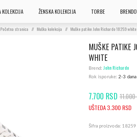
 KOLEKCIJA
ŽENSKA KOLEKCIJA
TORBE
BRENDO
Početna stranica
/
Muška kolekcija
/
Muške patike John Richardo 18259 white
MUŠKE PATIKE 
WHITE
John Richardo
Brend:
Rok isporuke:
2-3 dana
7.700 RSD
11.000
UŠTEDA 3.300 RSD
Šifra proizvoda: 18259