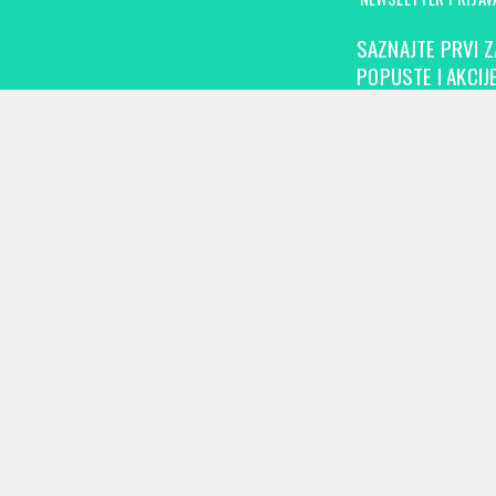
SAZNAJTE PRVI Z
POPUSTE I AKCIJE
KONTAKT
INFORMAC
office@trefshoes.rs
Kontaktira
+381 65 384 4400
O nama
+381 20 384 440
Naši podac