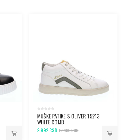
MUŠKE PATIKE S OLIVER 15213
MUŠ
WHITE COMB
WH
9.992 RSD
8.7
12.490 RSD