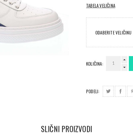
TABELA VELIČINA
ODABERITE VELIČINU
KOLIČINA:
PODELI:
SLIČNI PROIZVODI