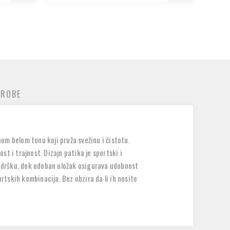
 ROBE
om belom tonu koji pruža svežinu i čistotu.
t i trajnost. Dizajn patika je sportski i
 podršku, dok udoban uložak osigurava udobnost
tskih kombinacija. Bez obzira da li ih nosite