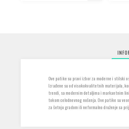
INFO
Ove patike su pravi izbor za moderne i stilski
Izrađene su od visokokvalitetnih materijala, ko
trendi, sa modernim detaljima i markantnim lin
tokom celodnevnog nošenja. Ove patike su veoma
za šetnju gradom ili neformalno druženje sa pri