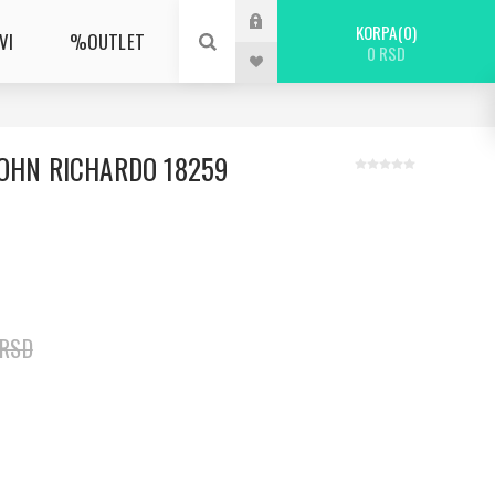
KORPA
0
VI
%OUTLET
0 RSD
JOHN RICHARDO 18259
 RSD