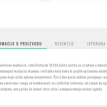
RMACIJE O PROIZVODU
RECENZIJE
ISPORUKA
 osvešćene muškarce. John Richardo 18259 white patike su izrađene u klasičn
mbinujući mrežastu tkaninu i veštačku kožu kako bi pružile optimalnu udobnos
ijama koje ističu njihovu dinamičnost. Čvrst đon pruža odlično prianjanje i
 svestrane i mogu se kombinovati sa različitim stilovima, od casual do spor
jateljima, ove patike će dodati dozu stila i samopouzdanja vašem izgledu.