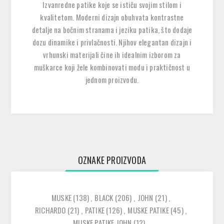
Izvanredne patike koje se ističu svojim stilom i
kvalitetom. Moderni dizajn obuhvata kontrastne
detalje na bočnim stranama i jeziku patika, što dodaje
dozu dinamike i privlačnosti. Njihov elegantan dizajn i
vrhunski materijali čine ih idealnim izborom za
muškarce koji žele kombinovati modu i praktičnost u
jednom proizvodu.
OZNAKE PROIZVODA
MUSKE
(138)
,
BLACK
(206)
,
JOHN
(21)
,
RICHARDO
(21)
,
PATIKE
(126)
,
MUSKE PATIKE
(45)
,
MUSKE PATIKE JOHN
(12)
,