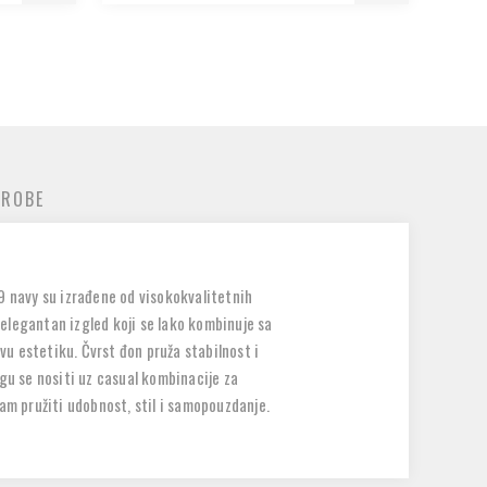
 ROBE
9 navy su izrađene od visokokvalitetnih
elegantan izgled koji se lako kombinuje sa
vu estetiku. Čvrst đon pruža stabilnost i
u se nositi uz casual kombinacije za
am pružiti udobnost, stil i samopouzdanje.