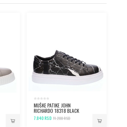
MUŠKE PATIKE JOHN
MU
RICHARDO 18318 BLACK
RI
7.840 RSD
7.7
11.200 RSD