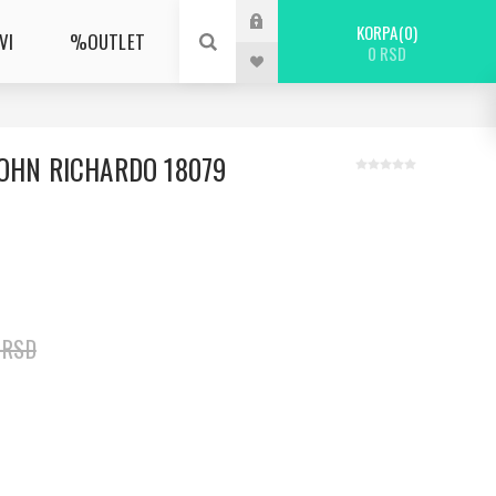
KORPA
0
VI
%OUTLET
0 RSD
JOHN RICHARDO 18079
 RSD