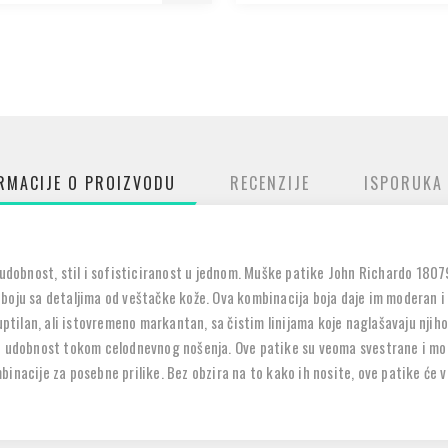
RMACIJE O PROIZVODU
RECENZIJE
ISPORUKA
e udobnost, stil i sofisticiranost u jednom. Muške patike John Richardo 1807
boju sa detaljima od veštačke kože. Ova kombinacija boja daje im moderan i 
uptilan, ali istovremeno markantan, sa čistim linijama koje naglašavaju njiho
je udobnost tokom celodnevnog nošenja. Ove patike su veoma svestrane i mog
inacije za posebne prilike. Bez obzira na to kako ih nosite, ove patike će v