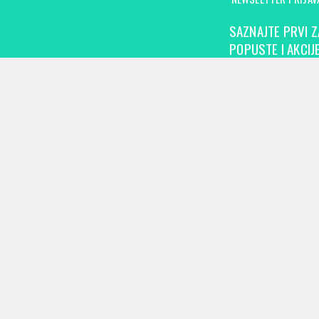
SAZNAJTE PRVI Z
POPUSTE I AKCIJE
KONTAKT
INFORMAC
office@trefshoes.rs
Kontaktira
+381 65 384 4400
O nama
+381 20 384 440
Naši podac