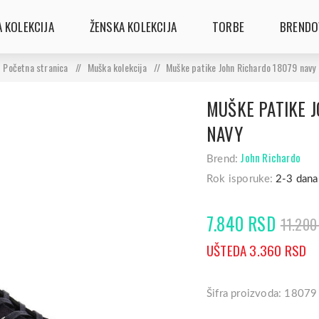
 KOLEKCIJA
ŽENSKA KOLEKCIJA
TORBE
BRENDO
Početna stranica
/
Muška kolekcija
/
Muške patike John Richardo 18079 navy
MUŠKE PATIKE 
NAVY
John Richardo
Brend:
Rok isporuke:
2-3 dana
7.840 RSD
11.200
UŠTEDA 3.360 RSD
Šifra proizvoda: 18079