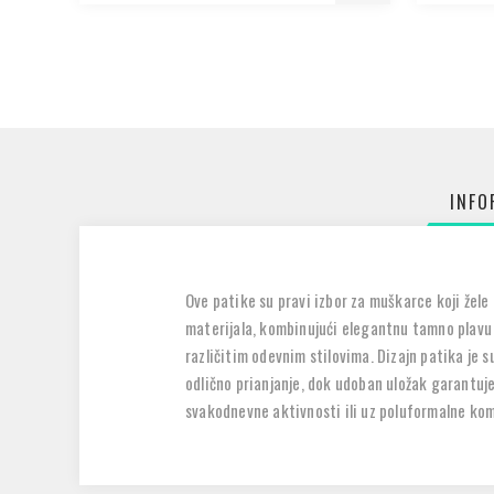
INFO
Ove patike su pravi izbor za muškarce koji žel
materijala, kombinujući elegantnu tamno plavu 
različitim odevnim stilovima. Dizajn patika je s
odlično prianjanje, dok udoban uložak garantu
svakodnevne aktivnosti ili uz poluformalne komb