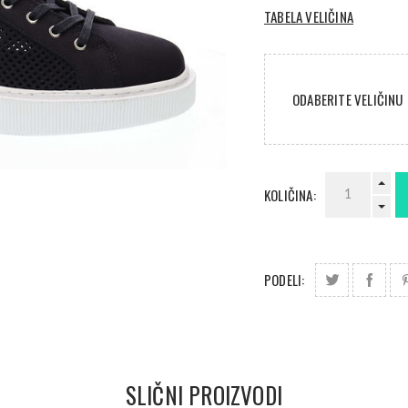
TABELA VELIČINA
ODABERITE VELIČINU
KOLIČINA:
PODELI:
SLIČNI PROIZVODI