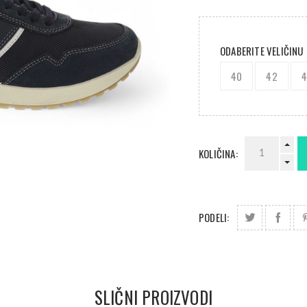
ODABERITE VELIČINU
40
42
KOLIČINA:
PODELI:
SLIČNI PROIZVODI