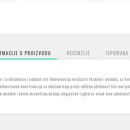
RMACIJE O PROIZVODU
RECENZIJE
ISPORUKA
 za dinamičan i udoban stil. Kombinacija mrežaste tkanine i nubuka, uz kont
 jednostavna konstrukcija sa obućom koja pruža odličnu udobnost čini ove p
 sa smeđim i belim akcentima dodaje elegantan izgled uz visok nivo udobnost