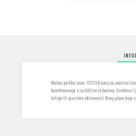
INFO
Muške patike Imac 751730 navy su savršen izbor
kombinovanje s različitim stilovima. Sređena i
šetnje ili sportske aktivnosti. Navy plava boja