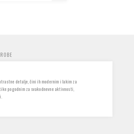
 ROBE
rastne detalje, čini ih modernim i lakim za
atike pogodnim za svakodnevne aktivnosti,
i.