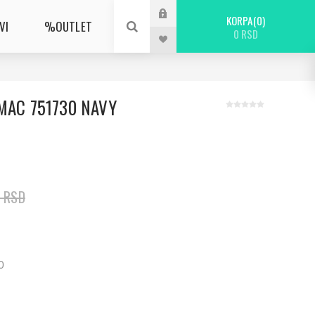
KORPA
0
VI
%OUTLET
0 RSD
MAC 751730 NAVY
0 RSD
0