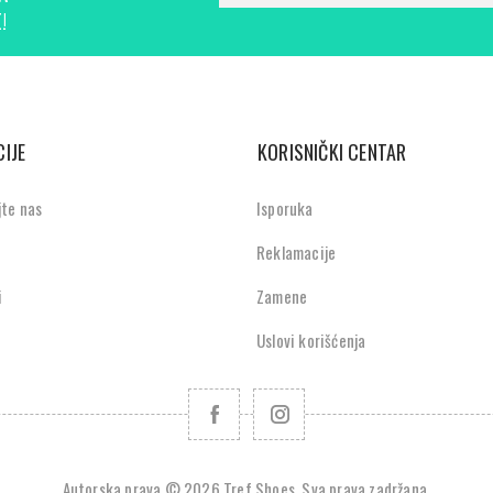
!
IJE
KORISNIČKI CENTAR
jte nas
Isporuka
Reklamacije
i
Zamene
Uslovi korišćenja
Autorska prava © 2026 Tref Shoes. Sva prava zadržana.