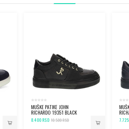
MUŠKE PATIKE JOHN
MUŠK
RICHARDO 19351 BLACK
RICH
8.400 RSD
7.72
10.500 RSD