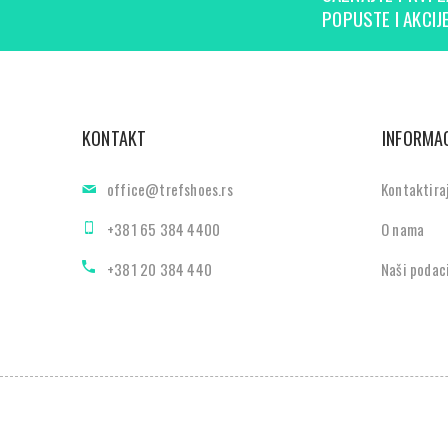
POPUSTE I AKCIJE
KONTAKT
INFORMAC
office@trefshoes.rs
Kontaktira
+381 65 384 4400
O nama
+381 20 384 440
Naši podac