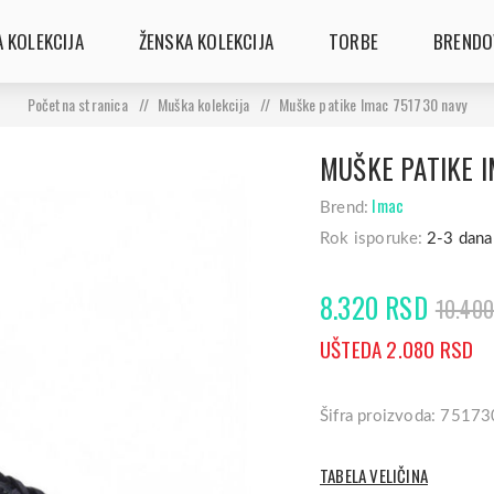
 KOLEKCIJA
ŽENSKA KOLEKCIJA
TORBE
BRENDO
Početna stranica
/
Muška kolekcija
/
Muške patike Imac 751730 navy
MUŠKE PATIKE I
Imac
Brend:
Rok isporuke:
2-3 dana
8.320 RSD
10.40
UŠTEDA 2.080 RSD
Šifra proizvoda: 75173
TABELA VELIČINA