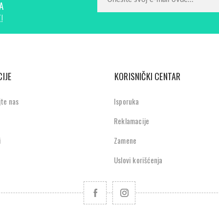
A
!
IJE
KORISNIČKI CENTAR
jte nas
Isporuka
Reklamacije
i
Zamene
Uslovi korišćenja