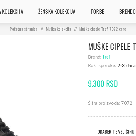
 KOLEKCIJA
ŽENSKA KOLEKCIJA
TORBE
BRENDO
Početna stranica
/
Muška kolekcija
/
Muške cipele Tref 7072 crne
MUŠKE CIPELE T
Tref
Brend:
Rok isporuke:
2-3 dana
9.300 RSD
Šifra proizvoda: 7072
ODABERITE VELIČINU