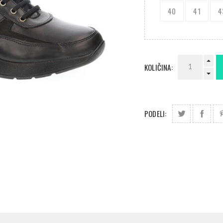
40
41
4
KOLIČINA:
PODELI: