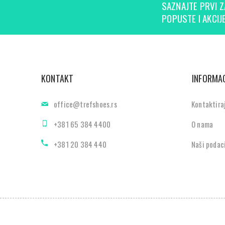
SAZNAJTE PRVI Z
POPUSTE I AKCIJE
KONTAKT
INFORMAC
office@trefshoes.rs
Kontaktira
+381 65 384 4400
O nama
+381 20 384 440
Naši podac