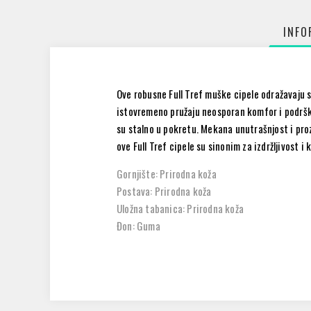
INFO
Ove robusne Full Tref muške cipele odražavaju s
istovremeno pružaju neosporan komfor i podršku
su stalno u pokretu. Mekana unutrašnjost i proz
ove Full Tref cipele su sinonim za izdržljivost i k
Gornjište: Prirodna koža
Postava: Prirodna koža
Uložna tabanica: Prirodna koža
Đon: Guma