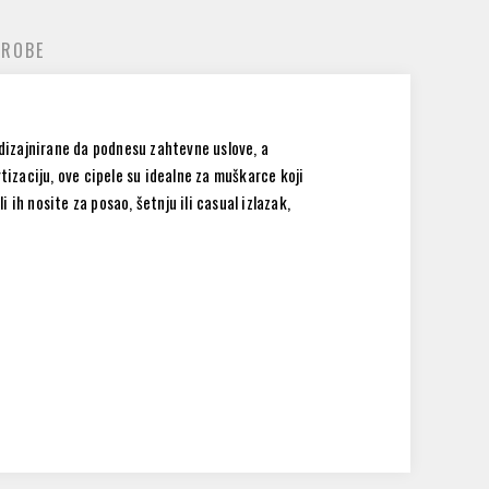
 ROBE
 dizajnirane da podnesu zahtevne uslove, a
izaciju, ove cipele su idealne za muškarce koji
ih nosite za posao, šetnju ili casual izlazak,