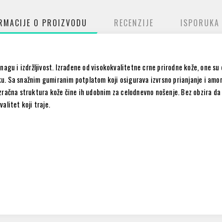
RMACIJE O PROIZVODU
RECENZIJE
ISPORUKA
nagu i izdržljivost. Izrađene od visokokvalitetne crne prirodne kože, one su
. Sa snažnim gumiranim potplatom koji osigurava izvrsno prianjanje i amort
račna struktura kože čine ih udobnim za celodnevno nošenje. Bez obzira da li 
valitet koji traje.