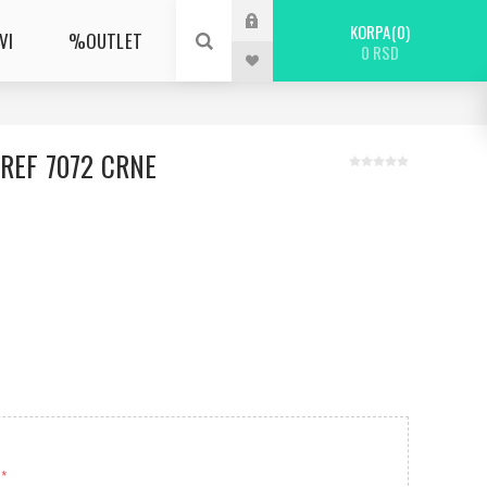
KORPA
0
VI
%OUTLET
0 RSD
REF 7072 CRNE
*