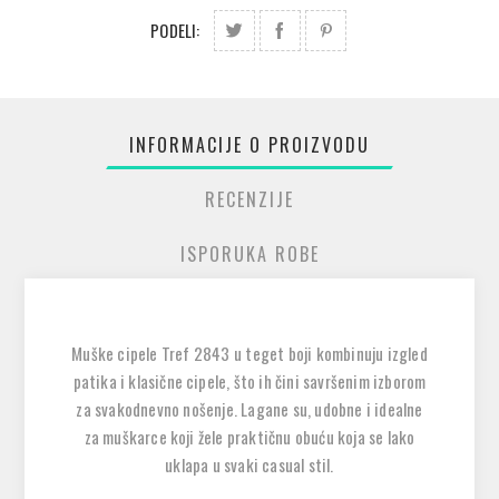
PODELI:
INFORMACIJE O PROIZVODU
RECENZIJE
ISPORUKA ROBE
Muške cipele
Tref 2843
u teget boji kombinuju izgled
patika i klasične cipele, što ih čini savršenim izborom
za svakodnevno nošenje. Lagane su, udobne i idealne
za muškarce koji žele praktičnu obuću koja se lako
uklapa u svaki casual stil.