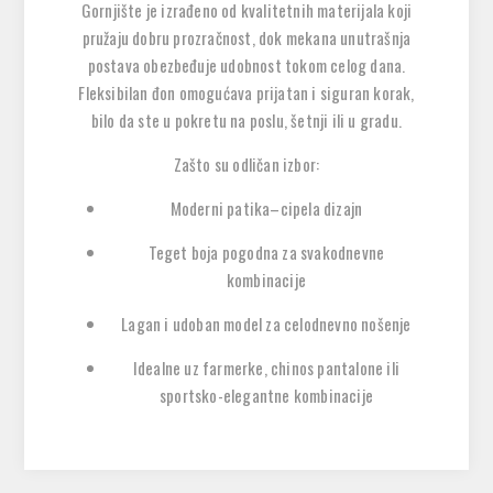
Gornjište je izrađeno od kvalitetnih materijala koji
pružaju dobru prozračnost, dok mekana unutrašnja
postava obezbeđuje udobnost tokom celog dana.
Fleksibilan đon omogućava prijatan i siguran korak,
bilo da ste u pokretu na poslu, šetnji ili u gradu.
Zašto su odličan izbor:
Moderni patika–cipela dizajn
Teget boja pogodna za svakodnevne
kombinacije
Lagan i udoban model za celodnevno nošenje
Idealne uz farmerke, chinos pantalone ili
sportsko-elegantne kombinacije