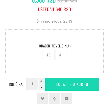
8.200 RSD
UŠTEDA 1.640 RSD
Šifra proizvoda: 2843
ODABERITE VELIČINU
*
40
41
KOLIČINA: