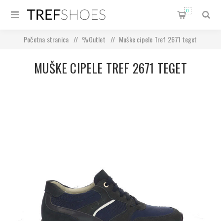
0
Početna stranica
/
%Outlet
/
Muške cipele Tref 2671 teget
MUŠKE CIPELE TREF 2671 TEGET