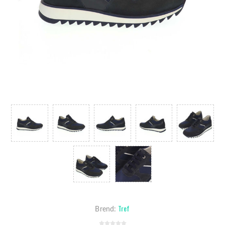
Tref
Brend: