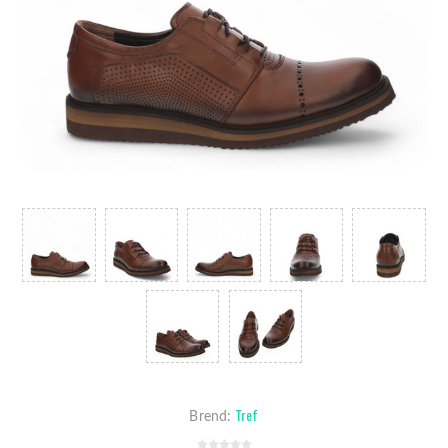
Tref
Brend: