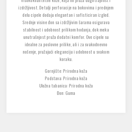
visokokvalitetne kože, koja im pruža dugotrajnost i
izdržljivost. Detalji perforacije na bokovima i prednjem
delu cipele dodaju elegantan i sofisticiran izgled.
Srednje visine đon sa izdržljivim šarama osigurava
stabilnost i udobnost prilikom hodanja, dok meka
unutrašnjost pruža dodatni komfor. Ove cipele su
idealne za poslovne prilike, ali i za svakodnevno
nošenje, pružajući eleganciju i udobnost u svakom
koraku.
Gornjište: Prirodna koža
Podstava: Prirodna koža
Uložna tabanica: Prirodna koža
Đon: Guma