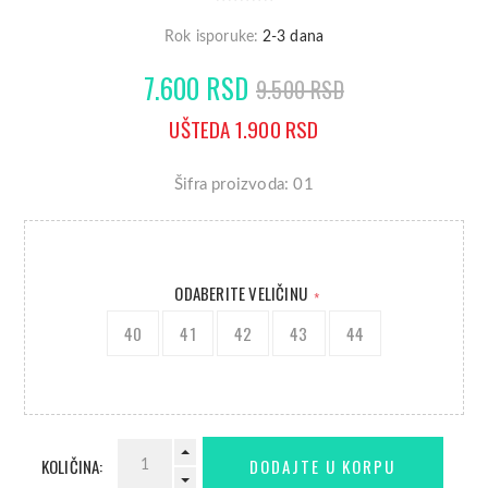
Rok isporuke:
2-3 dana
7.600 RSD
9.500 RSD
UŠTEDA 1.900 RSD
Šifra proizvoda: 01
ODABERITE VELIČINU
*
40
41
42
43
44
KOLIČINA: