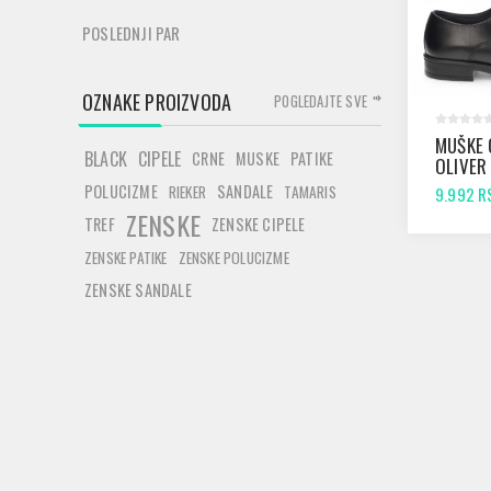
POSLEDNJI PAR
OZNAKE PROIZVODA
POGLEDAJTE SVE
MUŠKE 
BLACK
CIPELE
CRNE
MUSKE
PATIKE
OLIVER
BLACK
POLUCIZME
SANDALE
RIEKER
TAMARIS
9.992 R
ZENSKE
TREF
ZENSKE CIPELE
ZENSKE PATIKE
ZENSKE POLUCIZME
ZENSKE SANDALE