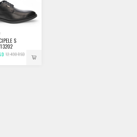
CIPELE S
 13202
SD
12.490 RSD