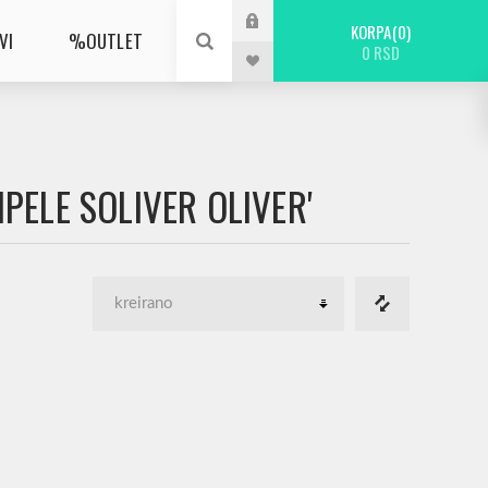
KORPA
0
VI
%OUTLET
0 RSD
PELE SOLIVER OLIVER'