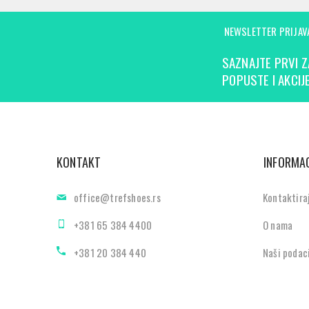
NEWSLETTER PRIJAV
SAZNAJTE PRVI Z
POPUSTE I AKCIJE
KONTAKT
INFORMAC
office@trefshoes.rs
Kontaktira
+381 65 384 4400
O nama
+381 20 384 440
Naši podac