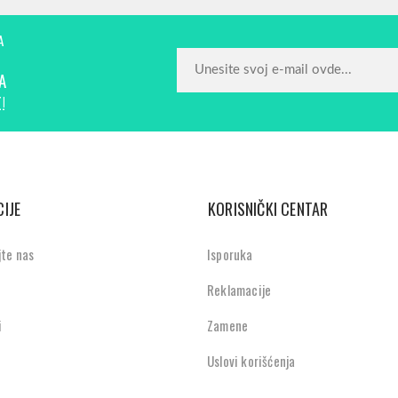
A
A
!
IJE
KORISNIČKI CENTAR
jte nas
Isporuka
Reklamacije
i
Zamene
Uslovi korišćenja