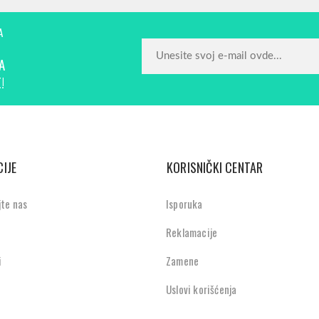
A
A
!
IJE
KORISNIČKI CENTAR
jte nas
Isporuka
Reklamacije
i
Zamene
Uslovi korišćenja