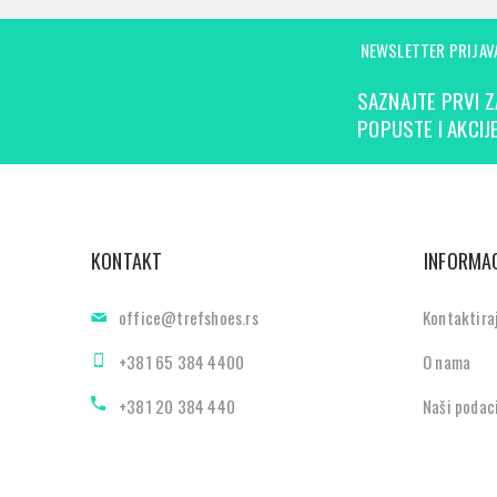
NEWSLETTER PRIJAV
SAZNAJTE PRVI Z
POPUSTE I AKCIJE
KONTAKT
INFORMAC
office@trefshoes.rs
Kontaktira
+381 65 384 4400
O nama
+381 20 384 440
Naši podac