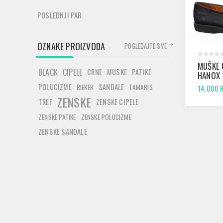
POSLEDNJI PAR
OZNAKE PROIZVODA
POGLEDAJTE SVE
MUŠKE 
BLACK
CIPELE
CRNE
MUSKE
PATIKE
HANOX 
HAND P
POLUCIZME
SANDALE
RIEKER
TAMARIS
14.000 
ZENSKE
TREF
ZENSKE CIPELE
ZENSKE PATIKE
ZENSKE POLUCIZME
ZENSKE SANDALE