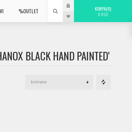
KORPA
0
VI
%OUTLET
0 RSD
 HANOX BLACK HAND PAINTED'