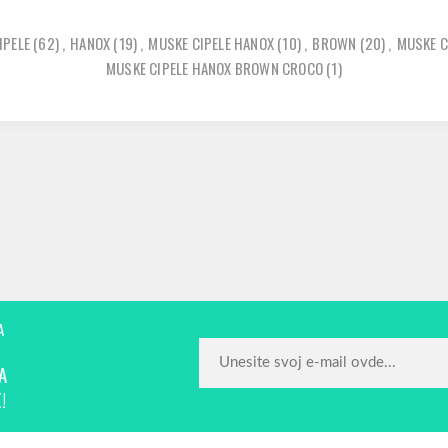
IPELE
(62)
,
HANOX
(19)
,
MUSKE CIPELE HANOX
(10)
,
BROWN
(20)
,
MUSKE C
MUSKE CIPELE HANOX BROWN CROCO
(1)
A
A
!