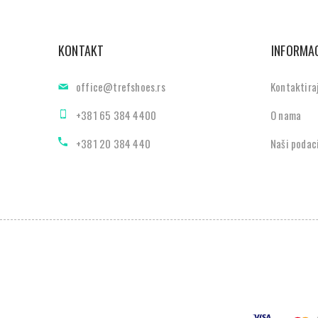
KONTAKT
INFORMAC
office@trefshoes.rs
Kontaktira
+381 65 384 4400
O nama
+381 20 384 440
Naši podac