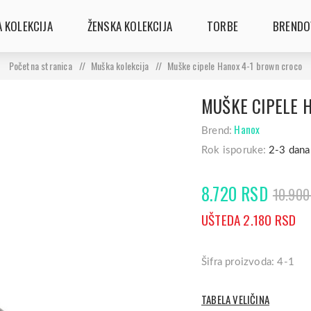
 KOLEKCIJA
ŽENSKA KOLEKCIJA
TORBE
BRENDO
Početna stranica
/
Muška kolekcija
/
Muške cipele Hanox 4-1 brown croco
MUŠKE CIPELE 
Hanox
Brend:
Rok isporuke:
2-3 dana
8.720 RSD
10.900
UŠTEDA 2.180 RSD
Šifra proizvoda: 4-1
TABELA VELIČINA