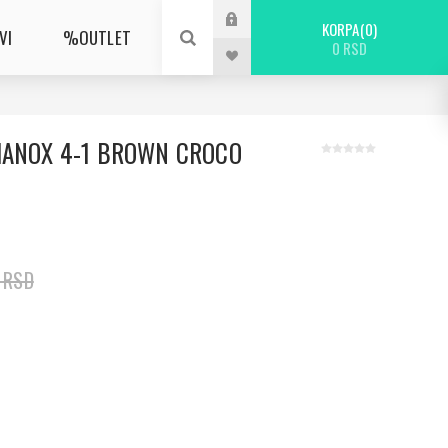
KORPA
0
VI
%OUTLET
0 RSD
HANOX 4-1 BROWN CROCO
 RSD