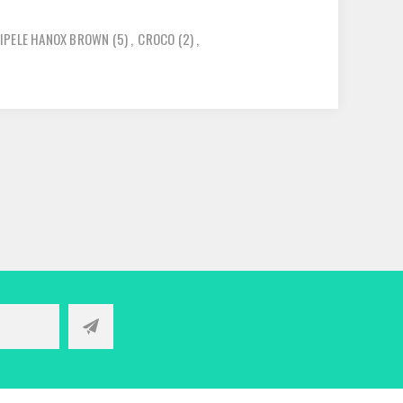
IPELE HANOX BROWN
(5)
,
CROCO
(2)
,