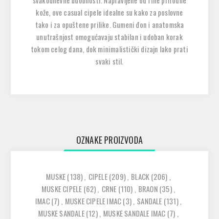
svakodnevne udobnosti. Napravljene od fine prirodne
kože, ove casual cipele idealne su kako za poslovne
tako i za opuštene prilike. Gumeni đon i anatomska
unutrašnjost omogućavaju stabilan i udoban korak
tokom celog dana, dok minimalistički dizajn lako prati
svaki stil.
OZNAKE PROIZVODA
MUSKE
(138)
,
CIPELE
(209)
,
BLACK
(206)
,
MUSKE CIPELE
(62)
,
CRNE
(110)
,
BRAON
(35)
,
IMAC
(7)
,
MUSKE CIPELE IMAC
(3)
,
SANDALE
(131)
,
MUSKE SANDALE
(12)
,
MUSKE SANDALE IMAC
(7)
,