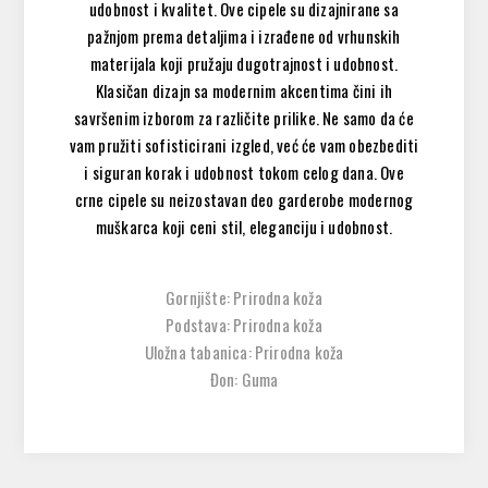
udobnost i kvalitet. Ove cipele su dizajnirane sa
pažnjom prema detaljima i izrađene od vrhunskih
materijala koji pružaju dugotrajnost i udobnost.
Klasičan dizajn sa modernim akcentima čini ih
savršenim izborom za različite prilike. Ne samo da će
vam pružiti sofisticirani izgled, već će vam obezbediti
i siguran korak i udobnost tokom celog dana. Ove
crne cipele su neizostavan deo garderobe modernog
muškarca koji ceni stil, eleganciju i udobnost.
Gornjište: Prirodna koža
Podstava: Prirodna koža
Uložna tabanica: Prirodna koža
Đon: Guma