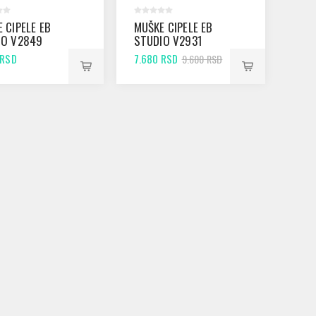
 CIPELE EB
MUŠKE CIPELE EB
IO V2849
STUDIO V2931
CRNE
 RSD
7.680 RSD
9.600 RSD