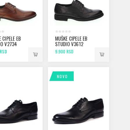
 CIPELE EB
MUŠKE CIPELE EB
IO V2734
STUDIO V3612
CRNE
 RSD
9.900 RSD
NOVO