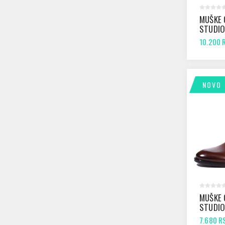
MUŠKE 
STUDIO
CRNE
10.200 
NOVO
MUŠKE 
STUDIO
ANTIK
7.680 R