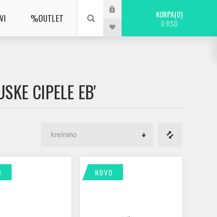
KORPA
0
VI
%OUTLET
0 RSD
SKE CIPELE EB'
O
NOVO