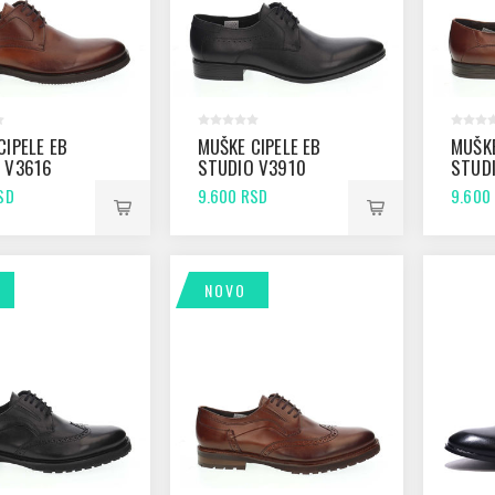
CIPELE EB
MUŠKE CIPELE EB
MUŠKE
 V3616
STUDIO V3910
STUD
CRNE
ANTIK
SD
9.600 RSD
9.600
NOVO