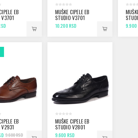
CIPELE EB
MUŠKE CIPELE EB
MUŠKE
 V3701
STUDIO V3701
STUD
ANTIK
CRNE
RSD
10.200 RSD
9.900
CIPELE EB
MUŠKE CIPELE EB
 V2931
STUDIO V2801
CRNE
SD
9.600 RSD
9.600 RSD