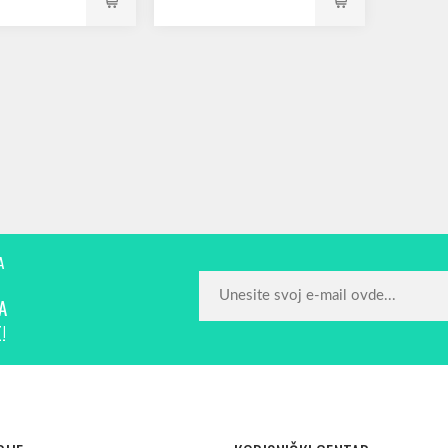
A
A
!