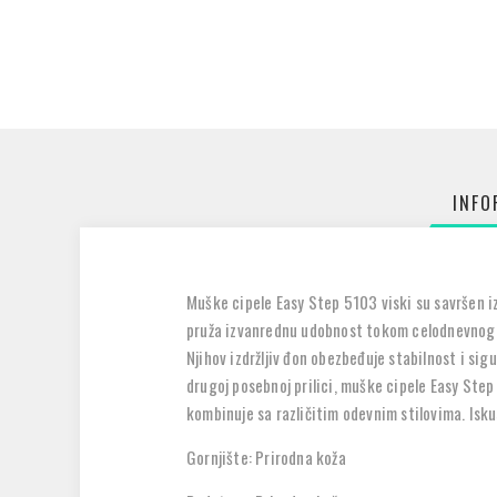
INFO
Muške cipele Easy Step 5103 viski su savršen izb
pruža izvanrednu udobnost tokom celodnevnog no
Njihov izdržljiv đon obezbeđuje stabilnost i sig
drugoj posebnoj prilici, muške cipele Easy Step 
kombinuje sa različitim odevnim stilovima. Isku
Gornjište: Prirodna koža