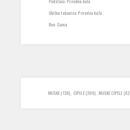
Podstava: Prirodna koža
Uložna tabanica: Prirodna koža
Đon: Guma
MUSKE
(138)
,
CIPELE
(209)
,
MUSKE CIPELE
(62