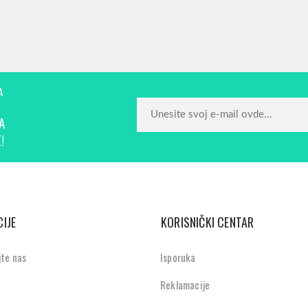
A
A
!
IJE
KORISNIČKI CENTAR
jte nas
Isporuka
Reklamacije