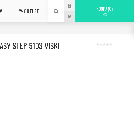
KORPA
0
VI
%OUTLET
0 RSD
ASY STEP 5103 VISKI
*