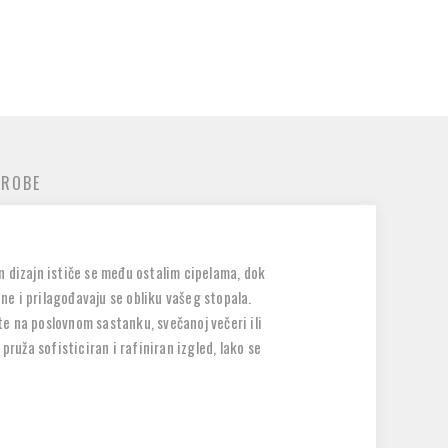
 ROBE
an dizajn ističe se među ostalim cipelama, dok
e i prilagođavaju se obliku vašeg stopala.
te na poslovnom sastanku, svečanoj večeri ili
ruža sofisticiran i rafiniran izgled, lako se