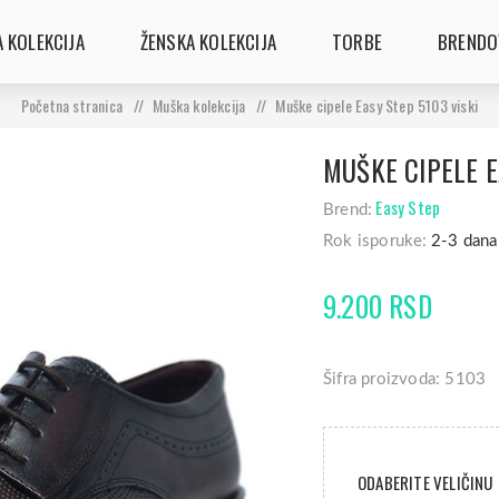
 KOLEKCIJA
ŽENSKA KOLEKCIJA
TORBE
BRENDO
Početna stranica
/
Muška kolekcija
/
Muške cipele Easy Step 5103 viski
MUŠKE CIPELE E
Easy Step
Brend:
Rok isporuke:
2-3 dana
9.200 RSD
Šifra proizvoda: 5103
ODABERITE VELIČINU