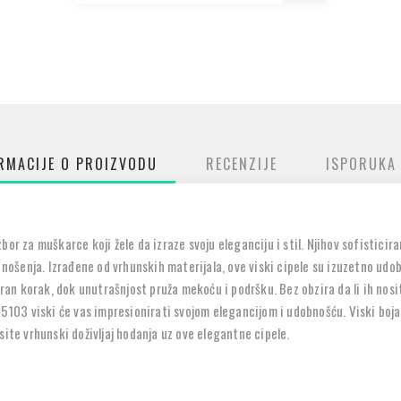
RMACIJE O PROIZVODU
RECENZIJE
ISPORUKA
or za muškarce koji žele da izraze svoju eleganciju i stil. Njihov sofisticir
šenja. Izrađene od vrhunskih materijala, ove viski cipele su izuzetno udobn
uran korak, dok unutrašnjost pruža mekoću i podršku. Bez obzira da li ih nosi
5103 viski će vas impresionirati svojom elegancijom i udobnošću. Viski boja p
site vrhunski doživljaj hodanja uz ove elegantne cipele.