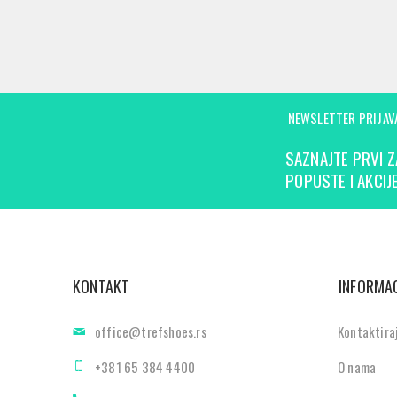
NEWSLETTER PRIJAV
SAZNAJTE PRVI Z
POPUSTE I AKCIJE
KONTAKT
INFORMAC
office@trefshoes.rs
Kontaktira
+381 65 384 4400
O nama