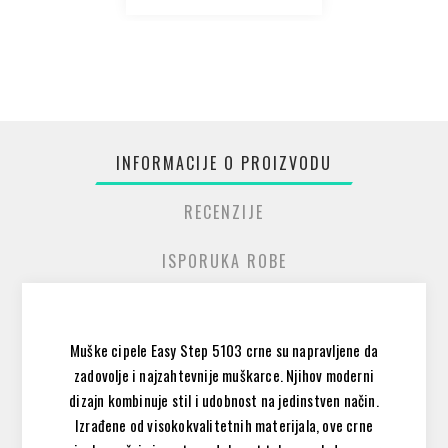
INFORMACIJE O PROIZVODU
RECENZIJE
ISPORUKA ROBE
Muške cipele Easy Step 5103 crne su napravljene da
zadovolje i najzahtevnije muškarce. Njihov moderni
dizajn kombinuje stil i udobnost na jedinstven način.
Izrađene od visokokvalitetnih materijala, ove crne