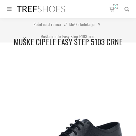
0
Početna stranica
/
Muška kolekcija
/
Muške cipele Easy Step 5103 crne
MUŠKE CIPELE EASY STEP 5103 CRNE