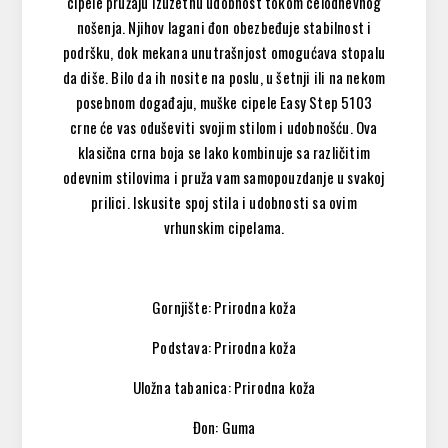
cipele pružaju izuzetnu udobnost tokom celodnevnog
nošenja. Njihov lagani đon obezbeđuje stabilnost i
podršku, dok mekana unutrašnjost omogućava stopalu
da diše. Bilo da ih nosite na poslu, u šetnji ili na nekom
posebnom događaju, muške cipele Easy Step 5103
crne će vas oduševiti svojim stilom i udobnošću. Ova
klasična crna boja se lako kombinuje sa različitim
odevnim stilovima i pruža vam samopouzdanje u svakoj
prilici. Iskusite spoj stila i udobnosti sa ovim
vrhunskim cipelama.
Gornjište: Prirodna koža
Podstava: Prirodna koža
Uložna tabanica: Prirodna koža
Đon: Guma