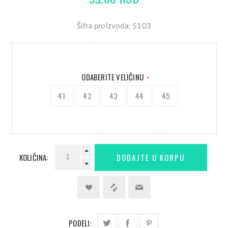
Šifra proizvoda: 5103
ODABERITE VELIČINU
*
41
42
43
44
45
KOLIČINA:
PODELI: