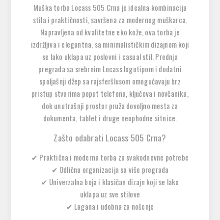
Muška torba
Locass 505 Crna
je
idealna kombinacija
stila i praktičnosti
, savršena za modernog muškarca.
Napravljena od
kvalitetne eko kože
, ova torba je
izdržljiva i elegantna
, sa minimalističkim dizajnom koji
se lako uklapa uz poslovni i casual stil. Prednja
pregrada sa srebrnim
Locass
logotipom i dodatni
spoljašnji džep sa rajsferšlusom
omogućavaju
brz
pristup
stvarima poput telefona, ključeva i novčanika,
dok unutrašnji prostor pruža dovoljno mesta za
dokumenta, tablet i druge neophodne sitnice
.
Zašto odabrati Locass 505 Crna?
✔
Praktična i moderna torba za svakodnevne potrebe
✔
Odlična organizacija sa više pregrada
✔
Univerzalna boja i klasičan dizajn koji se lako
uklapa uz sve stilove
✔
Lagana i udobna za nošenje