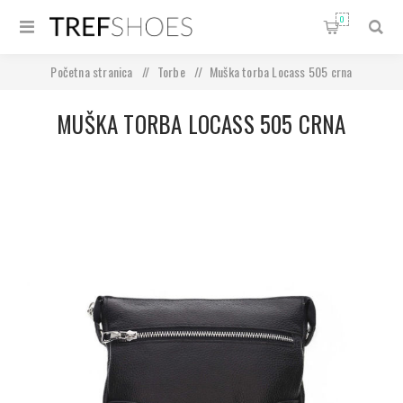
0
Početna stranica
/
Torbe
/
Muška torba Locass 505 crna
MUŠKA TORBA LOCASS 505 CRNA