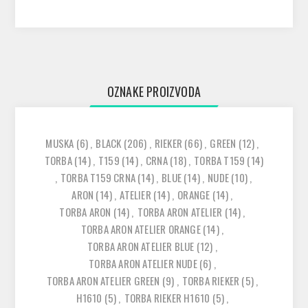
OZNAKE PROIZVODA
MUSKA
(6)
,
BLACK
(206)
,
RIEKER
(66)
,
GREEN
(12)
,
TORBA
(14)
,
T159
(14)
,
CRNA
(18)
,
TORBA T159
(14)
,
TORBA T159 CRNA
(14)
,
BLUE
(14)
,
NUDE
(10)
,
ARON
(14)
,
ATELIER
(14)
,
ORANGE
(14)
,
TORBA ARON
(14)
,
TORBA ARON ATELIER
(14)
,
TORBA ARON ATELIER ORANGE
(14)
,
TORBA ARON ATELIER BLUE
(12)
,
TORBA ARON ATELIER NUDE
(6)
,
TORBA ARON ATELIER GREEN
(9)
,
TORBA RIEKER
(5)
,
H1610
(5)
,
TORBA RIEKER H1610
(5)
,