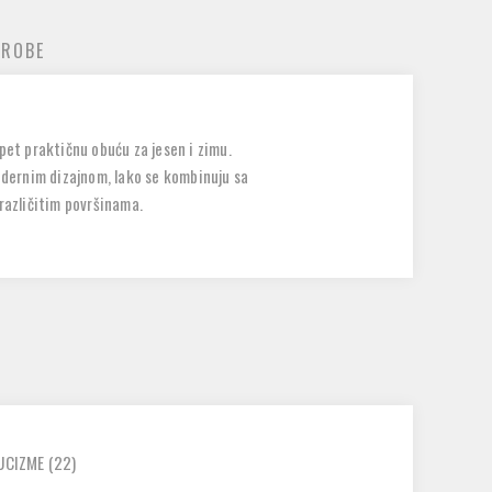
 ROBE
pet praktičnu obuću za jesen i zimu.
modernim dizajnom, lako se kombinuju sa
različitim površinama.
UCIZME
(22)