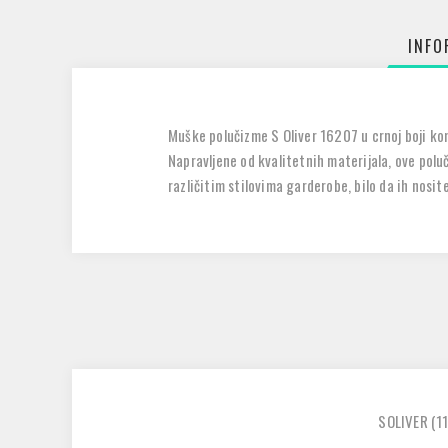
INFO
Muške polučizme S Oliver 16207 u crnoj boji kom
Napravljene od kvalitetnih materijala, ove polu
različitim stilovima garderobe, bilo da ih nosi
SOLIVER
(11