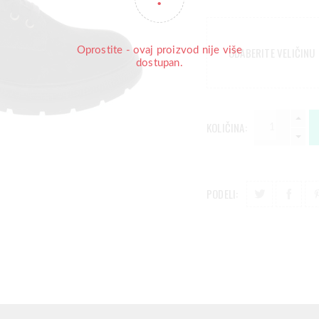
Oprostite - ovaj proizvod nije više
ODABERITE VELIČINU
dostupan.
KOLIČINA:
PODELI: