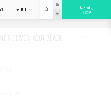
KORPA
0
VI
%OUTLET
0 RSD
ME S OLIVER 16207 BLACK
00 RSD
16207/29 001