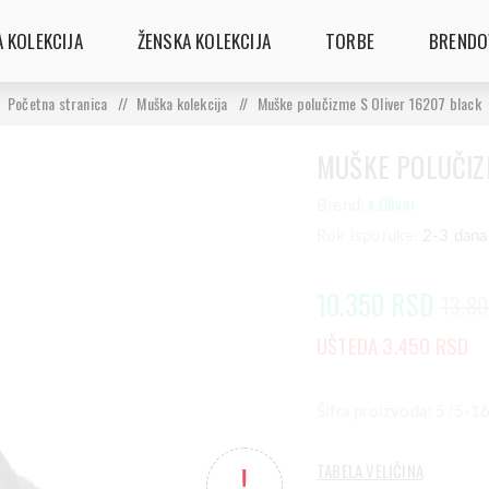
 KOLEKCIJA
ŽENSKA KOLEKCIJA
TORBE
BRENDO
Početna stranica
/
Muška kolekcija
/
Muške polučizme S Oliver 16207 black
MUŠKE POLUČIZ
s.Oliver
Brend:
Rok isporuke:
2-3 dana
10.350 RSD
13.8
UŠTEDA 3.450 RSD
Šifra proizvoda: 5/5-
TABELA VELIČINA