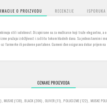
RMACIJE O PROIZVODU
RECENZIJE
ISPORUKA
binuju stil i udobnost. Dizajnirane su za muškarce koji traže elegantnu, a o
čizme pružaju izdržljivost i zaštitu tokom hladnih dana. Sa jednostavnim i 
te uz farmerke ili poslovne pantalone. Gumeni đon osigurava dobar prijem na 
OZNAKE PROIZVODA
)
,
MUSKE
(138)
,
BLACK
(206)
,
OLIVER
(11)
,
POLUCIZME
(122)
,
MUSKE POL