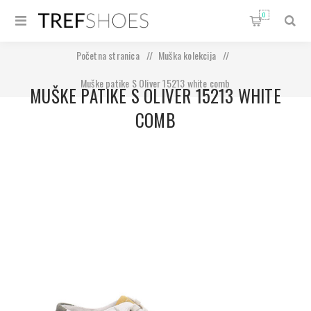
0
Početna stranica
/
Muška kolekcija
/
Muške patike S Oliver 15213 white comb
MUŠKE PATIKE S OLIVER 15213 WHITE
COMB