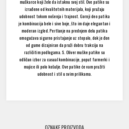
muškarce koji žele da istaknu svoj stil. Ove patike su
izrađene od kvalitetnih materijala, koji pružaju
udobnost tokom nošenja i trajnost. Gornji deo patika
je kombinacija bele i sive boje, što im daje elegantan i
moderan izgled. Pertlanje na prednjem delu patika
omogućava sigurno pristajanje uz stopalo, dok je đon
od gume dizajniran da pruži dobru trakciju na
različitim podlogama. S. Oliver muške patike su
odličan izbor za casual kombinacije, poput farmerki i
majice ili polo košulje. Ove patike će vam pružiti
udobnost i stil u svim prilikama.
OZNAKE PROIZVODA