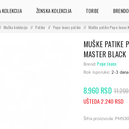
 KOLEKCIJA
ŽENSKA KOLEKCIJA
TORBE
BRENDO
/
Muška kolekcija
/
Patike
/
Pepe Jeans patike
/
Muške patike Pepe Jeans 
MUŠKE PATIKE 
MASTER BLACK
Pepe Jeans
Brend:
Rok isporuke:
2-3 dana
8.960 RSD
11.200
UŠTEDA 2.240 RSD
Šifra proizvoda: PMS3