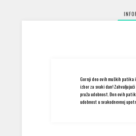
INFO
Gornji deo ovih muških patika 
izbor za svaki dan! Zahvaljujuć
pruža udobnost. Đon ovih patik
udobnost u svakodnevnoj upotreb