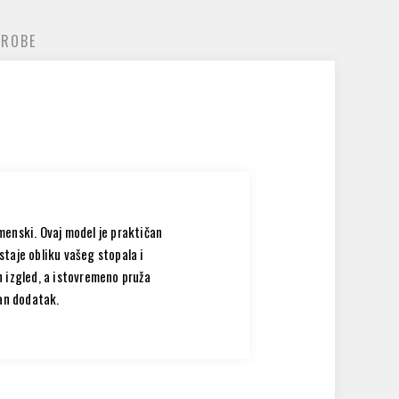
 ROBE
menski. Ovaj model je praktičan
istaje obliku vašeg stopala i
n izgled, a istovremeno pruža
ran dodatak.