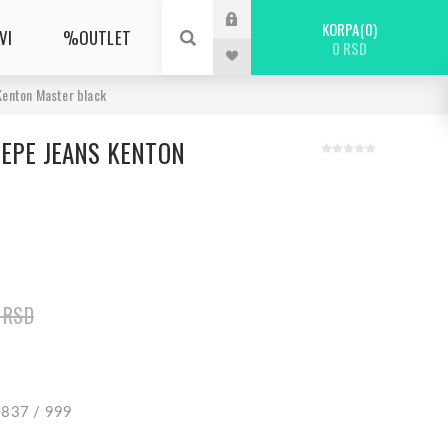
KORPA
0
VI
%OUTLET
0 RSD
Kenton Master black
PEPE JEANS KENTON
 RSD
0837 / 999