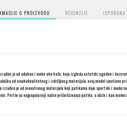
RMACIJE O PROIZVODU
RECENZIJE
ISPORUKA
izrađen je od udobne i meke eko kože, koja izgleda estetski ugodno i bezvre
i ulošku od visokokvalitetnog i izdržljivog materijala, ovaj model savršeno pr
a izrađen je od inovativnog materijala koji patikama daje sportski i modera
i. Pertle su najpopularniji način pričvršćivanja patika, a služe i kao mode