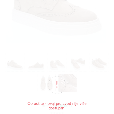
Oprostite - ovaj proizvod nije više
John Richardo
Brend:
dostupan.