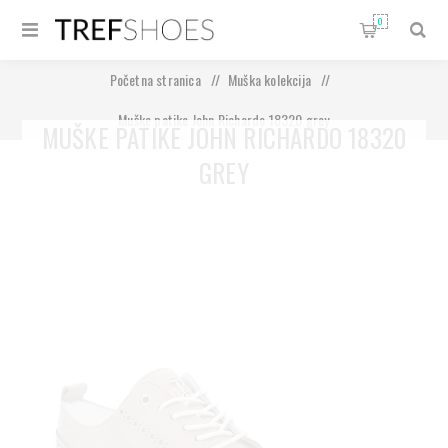
0
Početna stranica
/
Muška kolekcija
/
Muške patike John Richardo 18320 grey
MUŠKE PATIKE JOHN RICHARDO 18320
GREY