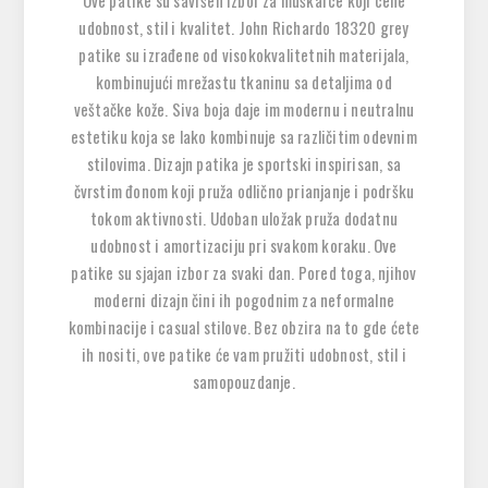
Ove patike su savršen izbor za muškarce koji cene
udobnost, stil i kvalitet. John Richardo 18320 grey
patike su izrađene od visokokvalitetnih materijala,
kombinujući mrežastu tkaninu sa detaljima od
veštačke kože. Siva boja daje im modernu i neutralnu
estetiku koja se lako kombinuje sa različitim odevnim
stilovima. Dizajn patika je sportski inspirisan, sa
čvrstim đonom koji pruža odlično prianjanje i podršku
tokom aktivnosti. Udoban uložak pruža dodatnu
udobnost i amortizaciju pri svakom koraku. Ove
patike su sjajan izbor za svaki dan. Pored toga, njihov
moderni dizajn čini ih pogodnim za neformalne
kombinacije i casual stilove. Bez obzira na to gde ćete
ih nositi, ove patike će vam pružiti udobnost, stil i
samopouzdanje.