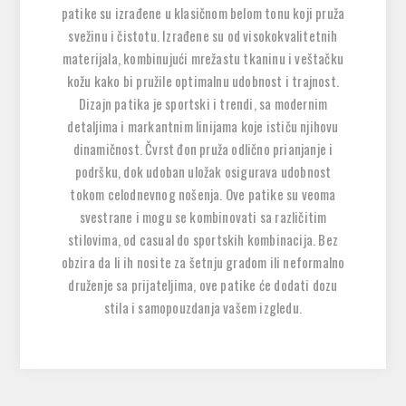
patike su izrađene u klasičnom belom tonu koji pruža
svežinu i čistotu. Izrađene su od visokokvalitetnih
materijala, kombinujući mrežastu tkaninu i veštačku
kožu kako bi pružile optimalnu udobnost i trajnost.
Dizajn patika je sportski i trendi, sa modernim
detaljima i markantnim linijama koje ističu njihovu
dinamičnost. Čvrst đon pruža odlično prianjanje i
podršku, dok udoban uložak osigurava udobnost
tokom celodnevnog nošenja. Ove patike su veoma
svestrane i mogu se kombinovati sa različitim
stilovima, od casual do sportskih kombinacija. Bez
obzira da li ih nosite za šetnju gradom ili neformalno
druženje sa prijateljima, ove patike će dodati dozu
stila i samopouzdanja vašem izgledu.