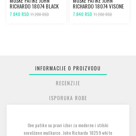
MUŠKE PATIKE JOHN
MUŠKE PATIKE JOHN
RICHARDO 18074 BLACK
RICHARDO 18074 VISONE
7.840 RSD
7.840 RSD
11.200 RSD
11.200 RSD
INFORMACIJE O PROIZVODU
RECENZIJE
ISPORUKA ROBE
Ove patike su pravi izbor za moderne i stilski
osvešćene muškarce. John Richardo 18259 white