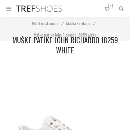
0
Početna stranica
/
Muška kolekcija
/
Muške patike John Richardo 18259 white
MUŠKE PATIKE JOHN RICHARDO 18259
WHITE