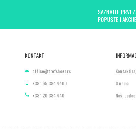
SAZNAJTE PRVI Z
POPUSTE I AKCIJE
KONTAKT
INFORMAC
office@trefshoes.rs
Kontaktira
+381 65 384 4400
O nama
+381 20 384 440
Naši podac