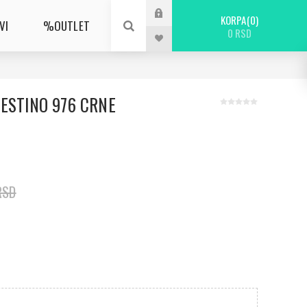
KORPA
0
VI
%OUTLET
0 RSD
ESTINO 976 CRNE
RSD