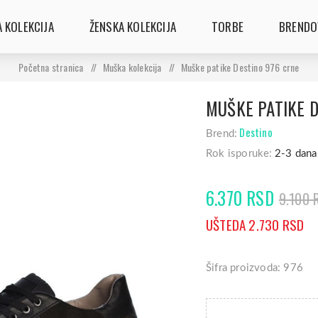
 KOLEKCIJA
ŽENSKA KOLEKCIJA
TORBE
BRENDO
Početna stranica
/
Muška kolekcija
/
Muške patike Destino 976 crne
MUŠKE PATIKE D
Destino
Brend:
Rok isporuke:
2-3 dana
6.370 RSD
9.100 
UŠTEDA 2.730 RSD
Šifra proizvoda: 976