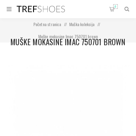
0
Početna stranica
/
Muška kolekcija
/
Muške mokasine Imac 750701 brown
MUŠKE MOKASINE IMAC 750701 BROWN