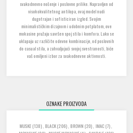
svakodnevno nošenje i poslovne prilike. Napravljen od
visokokvalitetnog antilopa, ovaj model nudi
dugotrajan i sofisticiran izgled. Svojim
minimalističkim dizajnom i udobnim potplatom, ove
mokasine pružaju savršen spoj stila i komfora. Lako se
uklapaju uz različite odevne kombinacije, od poslovnih
do casual stila, a zahvaljujući svojoj svestranosti, biće
vaš omiljeni izbor za svakodnevne aktivnosti.
OZNAKE PROIZVODA
MUSKE
(138)
,
BLACK
(206)
,
BROWN
(20)
,
IMAC
(7)
,