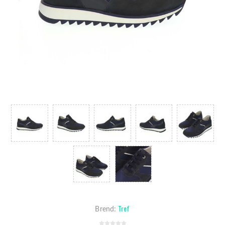
Tref
Brend: