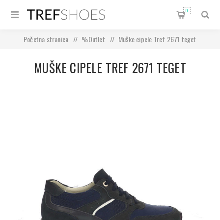
0
Početna stranica
/
%Outlet
/
Muške cipele Tref 2671 teget
MUŠKE CIPELE TREF 2671 TEGET