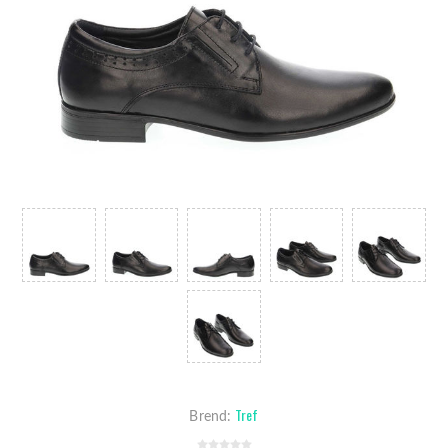
Tref
Brend: