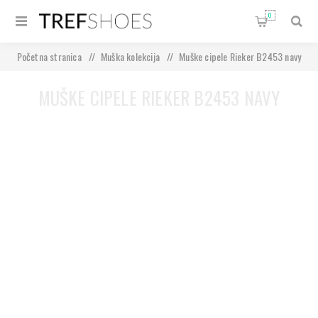
0
Početna stranica
/
Muška kolekcija
/
Muške cipele Rieker B2453 navy
MUŠKE CIPELE RIEKER B2453 NAVY