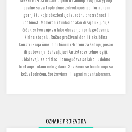
Rieker B2453 muške cipele u tamnoplavoj (navy) boji
idealne su za tople dane zahvaljujući perforiranom
gornjištu koje obezbeđuje izuzetnu prozračnost i
udobnost. Moderan i funkcionalan dizajn uključuje
čičak zatvaranje
za lako obuvanje i prilagođavanje
širine stopalu. Ručno prošiveni đon i fleksibilna
konstrukcija čine ih odličnim izborom za šetnje, posao
ili putovanja. Zahvaljujući Antistress tehnologiji,
ublažavaju se pritisci i omogućava se lako i udobno
kretanje tokom celog dana. Savršeno se kombinuju sa
kežual odećom, šortsevima ili laganim pantalonama.
OZNAKE PROIZVODA