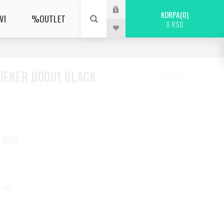
KORPA
0
VI
%OUTLET
0 RSD
RIEKER B0001 BLACK
0 RSD
1-00