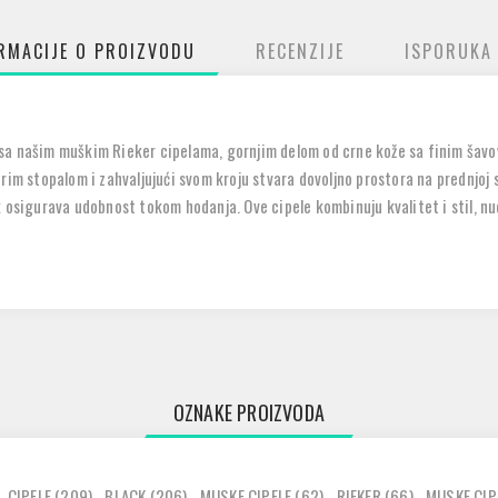
RMACIJE O PROIZVODU
RECENZIJE
ISPORUKA
sa našim muškim Rieker cipelama, gornjim delom od crne kože sa finim šav
rim stopalom i zahvaljujući svom kroju stvara dovoljno prostora na prednjoj 
k osigurava udobnost tokom hodanja. Ove cipele kombinuju kvalitet i stil, 
OZNAKE PROIZVODA
,
CIPELE
(209)
,
BLACK
(206)
,
MUSKE CIPELE
(62)
,
RIEKER
(66)
,
MUSKE CIP