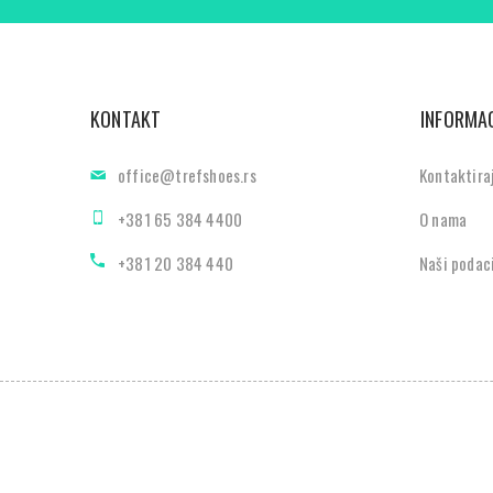
KONTAKT
INFORMAC
office@trefshoes.rs
Kontaktira
+381 65 384 4400
O nama
+381 20 384 440
Naši podac