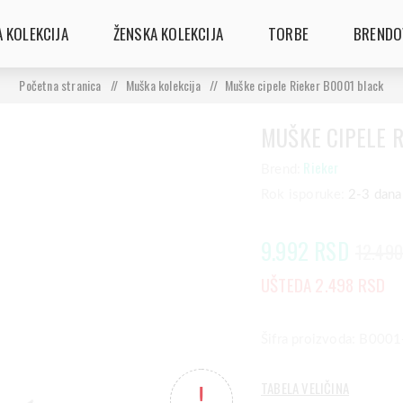
 KOLEKCIJA
ŽENSKA KOLEKCIJA
TORBE
BRENDO
Početna stranica
/
Muška kolekcija
/
Muške cipele Rieker B0001 black
MUŠKE CIPELE 
Rieker
Brend:
Rok isporuke:
2-3 dana
9.992 RSD
12.49
UŠTEDA 2.498 RSD
Šifra proizvoda: B000
TABELA VELIČINA