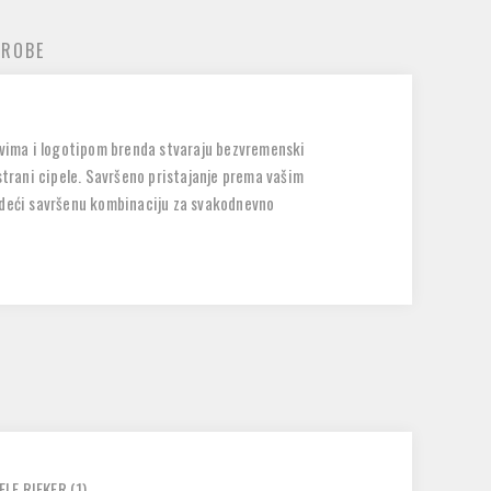
 ROBE
ovima i logotipom brenda stvaraju bezvremenski
strani cipele. Savršeno pristajanje prema vašim
nudeći savršenu kombinaciju za svakodnevno
ELE RIEKER
(1)