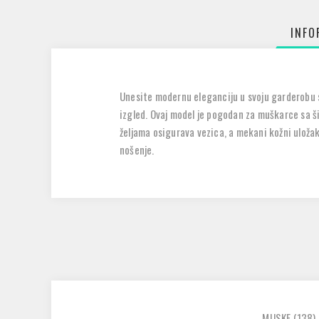
INFO
Unesite modernu eleganciju u svoju garderobu 
izgled. Ovaj model je pogodan za muškarce sa ši
željama osigurava vezica, a mekani kožni uloža
nošenje.
MUSKE
(138)