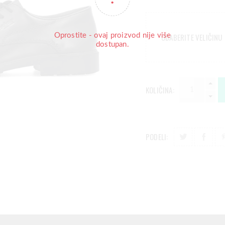
Oprostite - ovaj proizvod nije više
ODABERITE VELIČINU
dostupan.
KOLIČINA:
PODELI: